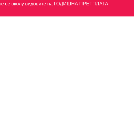
те се околу видовите на
ГОДИШНА ПРЕТПЛАТА