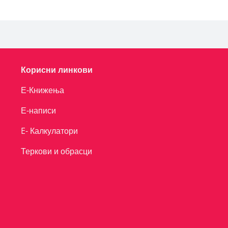
Корисни линкови
Е-Книжења
Е-написи
E- Калкулатори
Теркови и обрасци