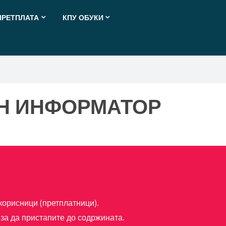
ПРЕТПЛАТА
КПУ ОБУКИ
Н ИНФОРМАТОР
корисници (претплатници).
за да пристапите до содржината.