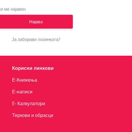
и ме најавен
Ја заборави лозинката?
Корисни линкови
Е-Книжења
Е-написи
E- Калкулатори
Теркови и обрасци