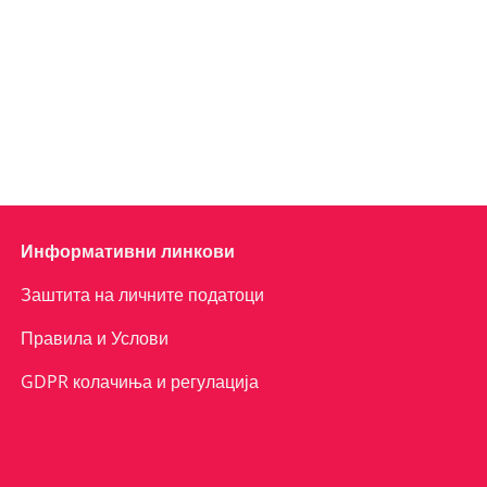
Информативни линкови
Заштита на личните податоци
Правила и Услови
GDPR колачиња и регулација