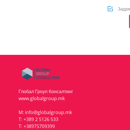
Задрж
Глобал Гроуп Консалтинг
www.globalgroup.mk
M:
info@globalgroup.mk
T:
+389 2 5126 533
T:
+38975709399