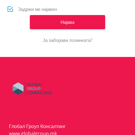
Задржи ме најавен
Ја заборави лозинката?
Глобал Гроуп Консалтинг
www.globalgroup.mk