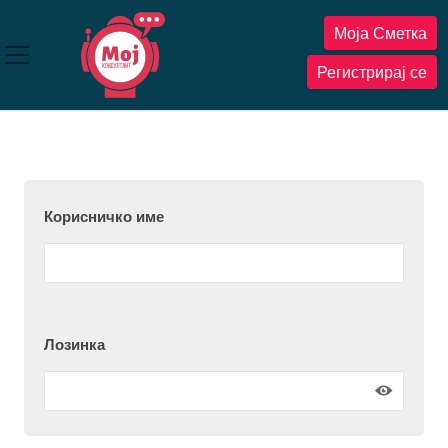
Прескокнете
Моја Сметка
до
содржината
Регистрирај се
Корисничко име
Лозинка