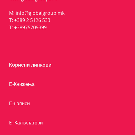
M:
info@globalgroup.mk
T:
+389 2 5126 533
T:
+38975709399
Корисни линкови
Е-Книжења
Е-написи
E- Калкулатори