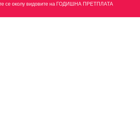
те се околу видовите на
ГОДИШНА ПРЕТПЛАТА