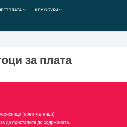
ПРЕТПЛАТА
КПУ ОБУКИ
оци за плата
корисници (претплатници).
за да пристапите до содржината.