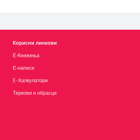
Корисни линкови
Е-Книжења
Е-написи
E- Калкулатори
Теркови и обрасци