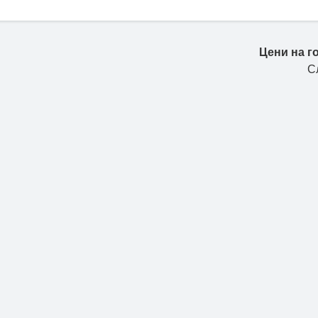
Цени на г
С