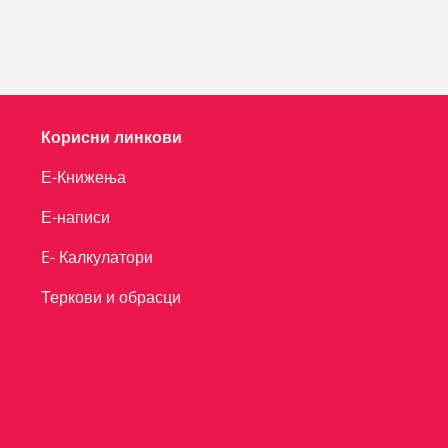
Корисни линкови
Е-Книжења
Е-написи
E- Калкулатори
Теркови и обрасци