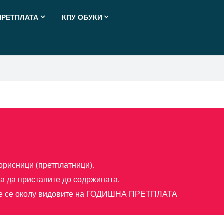
ПРЕТПЛАТА
КПУ ОБУКИ
орисници (претплатници).
а да пристапите до содржината.
е се околу видовите на
ГОДИШНА ПРЕТПЛАТА