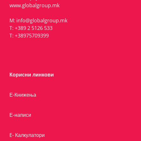
www.globalgroup.mk
M:
info@globalgroup.mk
T:
+389 2 5126 533
T:
+38975709399
Корисни линкови
Е-Книжења
Е-написи
E- Калкулатори