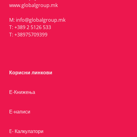
www.globalgroup.mk
M:
info@globalgroup.mk
T:
+389 2 5126 533
T:
+38975709399
Корисни линкови
Е-Книжења
Е-написи
E- Калкулатори