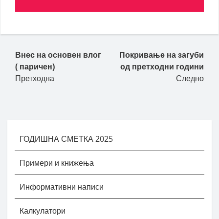
Пост навигација
Внес на основен влог
Покривање на загуби
( паричен)
од претходни години
Претходна
Следно
ГОДИШНА СМЕТКА 2025
Примери и книжења
Информативни написи
Калкулатори