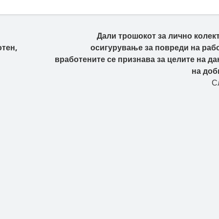
Дали трошокот за лично колек
отен,
осигурување за повреди на рабо
вработените се признава за целите на да
на доб
С