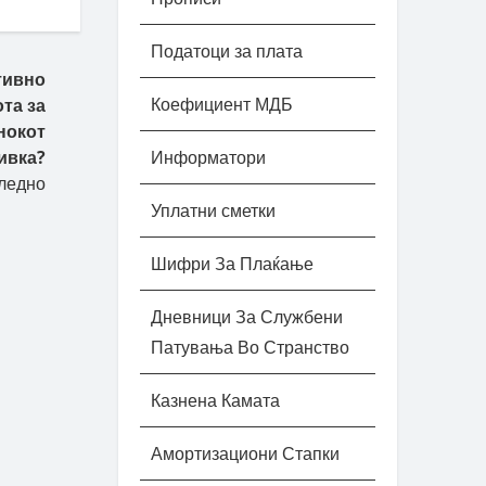
Податоци за плата
тивно
Коефициент МДБ
та за
нокот
ивка?
Информатори
ледно
Уплатни сметки
Шифри За Плаќање
Дневници За Службени
Патувања Во Странство
Казнена Камата
Амортизациони Стапки