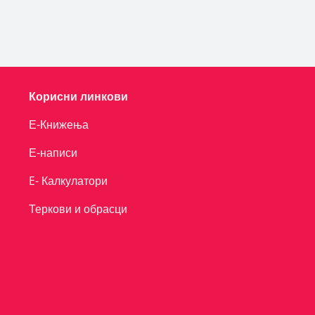
Корисни линкови
Е-Книжења
Е-написи
E- Калкулатори
Теркови и обрасци