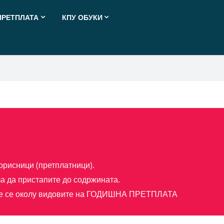
ПРЕТПЛАТА
КПУ ОБУКИ
орисници (претплатници).
а да пристапите до содржината.
е се околу видовите на
ГОДИШНА ПРЕТПЛАТА