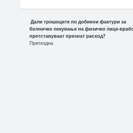
Пост навигација
Дали трошоците по добиени фактури за
болничко лекување на физичко лице-враб
претставуваат признат расход?
Претходна