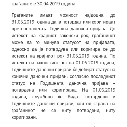
граѓаните е 30.04.2019 година.
Граѓаните имаат можност најдоцна до
31.05.2019 година да ја потврдат или коригираат
претпополнетата Годишна даночна пријава. До
истекот на крајниот законски рок, граѓанинот
може да го менува статусот на пријавата,
односно да ја потврдува или коригира се до
истекот на крајниот рок 31.05.2019 година. По
истекот на законскиот рок на 01.06.2019 година,
Годишните даночни пријави ќе добијат статус на
конечни даночни пријави, согласно последниот
статус на Годишната даночна пријава –
потврдена или коригирана. На 01.06.2019
година, службено ќе бидат потврдени и
Годишните даночни пријави, кои од страна на
граѓанинот не се ниту потврдени, ниту
коригирани.