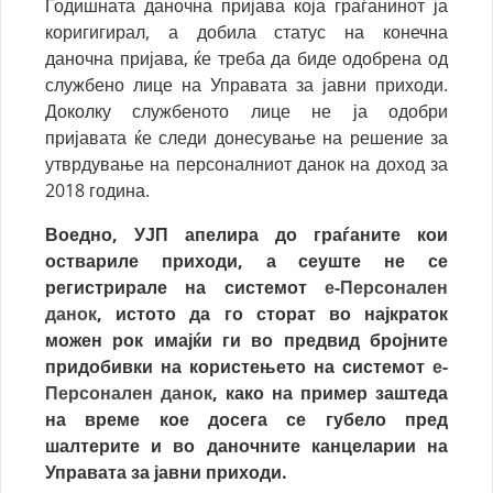
Годишната даночна пријава која граѓанинот ја
коригигирал, а добила статус на конечна
даночна пријава, ќе треба да биде одобрена од
службено лице на Управата за јавни приходи.
Доколку службеното лице не ја одобри
пријавата ќе следи донесување на решение за
утврдување на персоналниот данок на доход за
2018 година.
Воедно, УЈП апелира до граѓаните кои
оствариле приходи, а сеуште не се
регистрирале на системот
е-Персонален
данок
, истото да го сторат во најкраток
можен рок имајќи ги во предвид бројните
придобивки на користењето на системот
е-
Персонален данок
, како на пример заштеда
на време кое досега се губело пред
шалтерите и во даночните канцеларии на
Управата за јавни приходи.