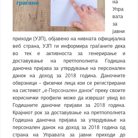
на
Упра
вата
за
јавни
приходи (УЈП), објавено на нивната официјална
веб страна, УЈП ги информира граѓаните дека
во тек е активноста за генерирање и
доставување на претпополнета Годишна
даночна пријава за утврдување на персонален
данок на доход за 2018 година. Даночните
обврзници – физички лица кои се регистрирани
на системот „
е-Персонален данок
“ преку своите
кориснички профили може да извршат увид во
Годишните даночни пријави за 2018 година.
Крајниот рок за доставување на претпополнета
Годишна даночна пријава за утврдување на
персонален данок на доход за 2018 година од
страна на Управата за јавни приходи до