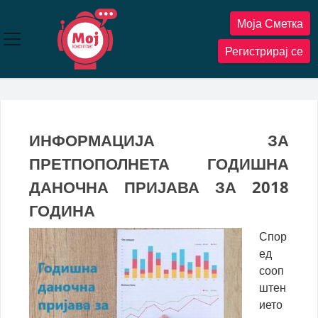
Прескокнете
Моја Сметка
до
содржината
Регистрирај се
ИНФОРМАЦИЈА ЗА
ПРЕТПОПОЛНЕТА ГОДИШНА
ДАНОЧНА ПРИЈАВА ЗА 2018
ГОДИНА
Спор
ед
сооп
штен
ието