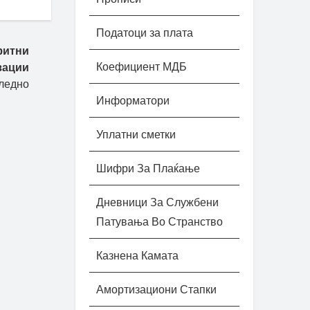
Податоци за плата
фитни
Коефициент МДБ
зации
ледно
Информатори
Уплатни сметки
Шифри За Плаќање
Дневници За Службени
Патувања Во Странство
Казнена Камата
Амортизациони Стапки