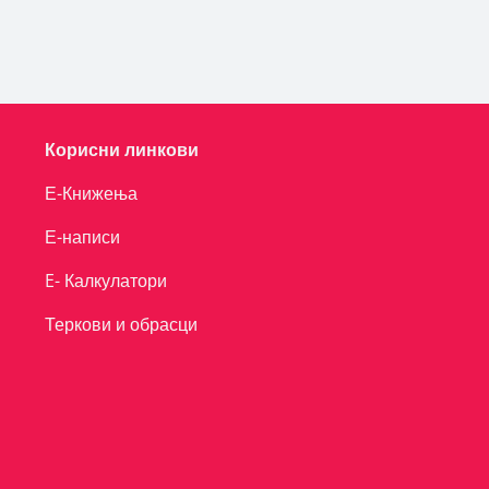
Корисни линкови
Е-Книжења
Е-написи
E- Калкулатори
Теркови и обрасци