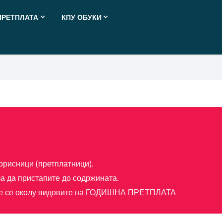
ПРЕТПЛАТА
КПУ ОБУКИ
орисници (претплатници).
а да пристапите до содржината.
е се околу видовите на
ГОДИШНА ПРЕТПЛАТА