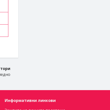
атори
ледно
Информативни линкови