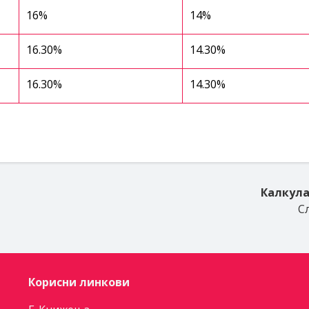
16%
14%
16.30%
14.30%
16.30%
14.30%
Калкул
С
Корисни линкови