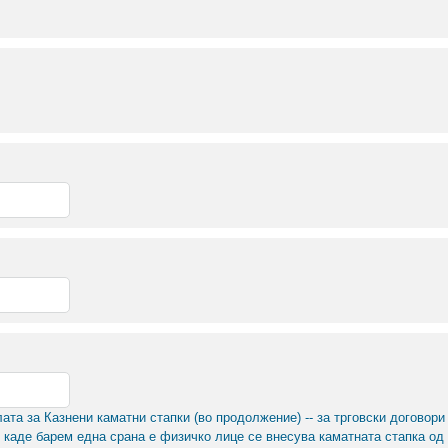
ата за Казнени каматни стапки (во продолжение) -- за трговски договори
ри каде барем една срана е физичко лице се внесува каматната стапка од