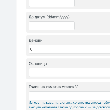
До датум
(dd/mm/yyyy)
Денови
Основица
Годишна каматна стапка %
Износот на каматната стапка се внесува според табел
внесува каматната стапка од колона 2, --- за догово