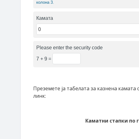
колона 3.
Камата
Please enter the security code
7 + 9 =
Преземете ја табелата за казнена камата о
линк:
Каматни стапки по го