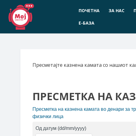
Прескокнете
до
ПОЧЕТНА
ЗА НАС
содржината
Е-БАЗА
Пресметајте казнена камата со нашиот ка
ПРЕСМЕТКА НА КА
Пресметка на казнена камата во денари за тр
физички лица
Од датум
(dd/mm/yyyy)