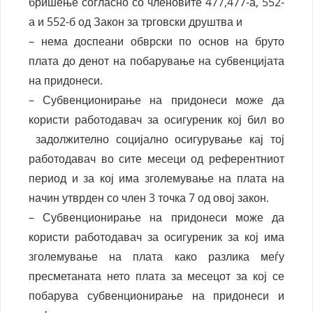
бришење согласно со членовите 477,477-а, 552-
а и 552-б од Закон за трговски друштва и
– нема доспеани обврски по основ на бруто
плата до денот на побарување на субвенцијата
на придонеси.
– Субвенционирање на придонеси може да
користи работодавач за осигуреник кој бил во
задолжително социјално осигурување кај тој
работодавач во сите месеци од референтниот
период и за кој има зголемување на плата на
начин утврден со член 3 точка 7 од овој закон.
– Субвенционирање на придонеси може да
користи работодавач за осигуреник за кој има
зголемување на плата како разлика меѓу
пресметаната нето плата за месецот за кој се
побарува субвенционирање на придонеси и