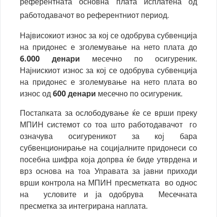
референтната основна плата исплатена од
работодавачот во референтниот период.
Највисокиот износ за кој се одобрува субвенција
на придонес е зголемување на нето плата до
6.000 денари
месечно по осигуреник.
Најнискиот износ за кој се одобрува субвенција
на придонес е зголемување на нето плата во
износ од
600 денари
месечно по осигуреник.
Постапката за ослободување ќе се врши преку
МПИН системот со тоа што работодавачот гo
означува осигуреникот за коj бара
субвенционирање на социјалните придонеси со
посебна шифра која допрва ќе биде утврдена и
врз основа на тоа Управата за јавни приходи
врши контрола на МПИН пресметката во однос
на условите и ја одобрува Месечната
пресметка за интегрирана наплата.