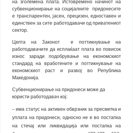
на зголемена плата. Истовремено начинот на
субвенционирање на социјалните придонесите
е транспарентен, јасен, прецизен, едноставен и
единствен за сите работодавачи од приватениот
сектор.
Целта на Законот е поттикнување на
работодавачите да исплаќаат плата во повисок
износ заради подобрување на економскиот
стандард на вработените и поттикнување на
економскиот раст и развој во Република
Македонија.
Субвенционирање на придонеси може да
користи работодавач кој:
– има статус на активен обврзник за пресметка и
уплата на придонеси, односно не е во постапка
на стечај или ликвидација или постапка на