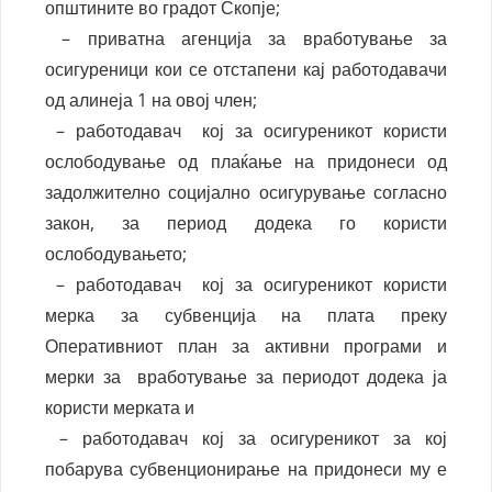
општините во градот Скопје;
– приватна агенција за вработување за
осигуреници кои се отстапени кај работодавачи
од алинеја 1 на овој член;
– работодавач кој за осигуреникот користи
ослободување од плаќање на придонеси од
задолжително социјално осигурување согласно
закон, за период додека го користи
ослободувањето;
– работодавач кој за осигуреникот користи
мерка за субвенција на плата преку
Оперативниот план за активни програми и
мерки за вработување за периодот додека ја
користи мерката и
– работодавач кој за осигуреникот за кој
побарува субвенционирање на придонеси му е