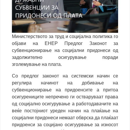
Министерството за труд и социјална политика го
објави на ЕНЕР Предлог Законот за
субвенционирање на социјални придонеси од
задолжително осигурување поради
зголемување на плата.
Со предлог законот на системски начин се
регулира начинот на добивање на
субвенционирање на придоенсите а притоа
осигурениците непречено ги остваруваат права
од социјално осигурување а работодавачите на
веќе постојниот уреден начин на плаќање на
социјални придонеси немаат обврска да плаќаат
придоенси за социјано осигуурвање за износот