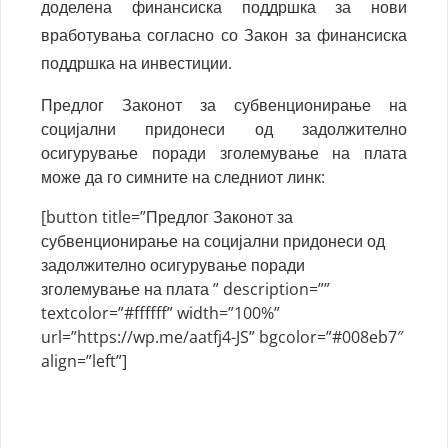
доделена финансиска поддршка за нови
вработувања согласно со Закон за финансиска
поддршка на инвестиции.
Предлог Законот за субвенционирање на
социјални придонеси од задолжително
осигурување поради зголемување на плата
може да го симните на следниот линк:
[button title=”Предлог Законот за
субвенционирање на социјални придонеси од
задолжително осигурување поради
зголемување на плата ” description=””
textcolor=”#ffffff” width=”100%”
url=”https://wp.me/aatfj4-JS” bgcolor=”#008eb7″
align=”left”]