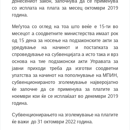
донесениот закон, започнува да се применува
со исплата на плата за месец октомври 2019
година.
Меѓутоа со оглед на тоа што веќе е 15-ти во
месецот а соодветните министерства имаат рок
од 15 дена за носење на подзаконските акти за
уредување на начинот и постапката за
спроведување на субвенцијата а исто така и врз
основа на тие подзаконски акти Управата за
јавни приходи треба да изготви соодветни
упатства за начинот на пополнување на МПИН,
субвенционираното зголемување најверојатно
ќе започне да се применува за платите за
ноември кои ќе се исплаќаат во декември 2019
година.
Субвенционирањето на зголемување на платите
ќе важи до 31 октомври 2022 година.