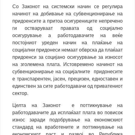
Со Законот на системски начин се регулира
начинот на добивање на субвенционирање на
придоенсите а притоа осигурениците непречено
ги остваруваат правата од социјално
осигурување а работодавачите на веќе
постојниот уреден начин на плаќање на
социјални придонеси немаат обврска да плаќаат
придоенси за социјано осигуурвање за износот
на зголемена плата. Истовремено начинот на
субвенционирање на социјалните придонесите
е транспарентен, јасен, прецизен, едноставен и
единствен за сите работодавачи од приватениот
сектор.
Целта на Законот е поттикнување на
работодавачите да исплаќаат плата во повисок
износ заради подобрување на економскиот
стандард на вработените и поттикнување на
економскиот раст и развој во Република