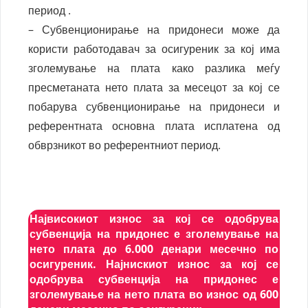
период .
– Субвенционирање на придонеси може да
користи работодавач за осигуреник за кој има
зголемување на плата како разлика меѓу
пресметаната нето плата за месецот за кој се
побарува субвенционирање на придонеси и
референтната основна плата исплатена од
обврзникот во референтниот период.
Највисокиот износ за кој се одобрува
субвенција на придонес е зголемување на
нето плата до 6.000 денари месечно по
осигуреник. Најнискиот износ за кој се
одобрува субвенција на придонес е
зголемување на нето плата во износ од 600