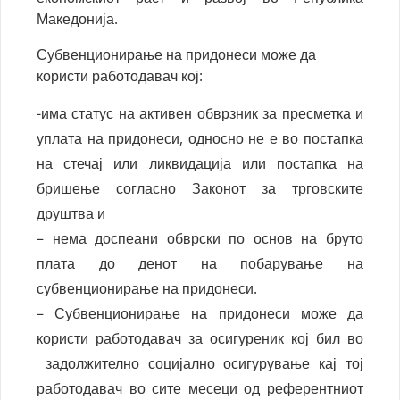
Македонија.
Субвенционирање на придонеси може да
користи работодавач кој:
-има статус на активен обврзник за пресметка и
уплата на придонеси, односно не е во постапка
на стечај или ликвидација или постапка на
бришење согласно Законот за трговските
друштва и
– нема доспеани обврски по основ на бруто
плата до денот на побарување на
субвенционирање на придонеси.
– Субвенционирање на придонеси може да
користи работодавач за осигуреник кој бил во
задолжително социјално осигурување кај тој
работодавач во сите месеци од референтниот