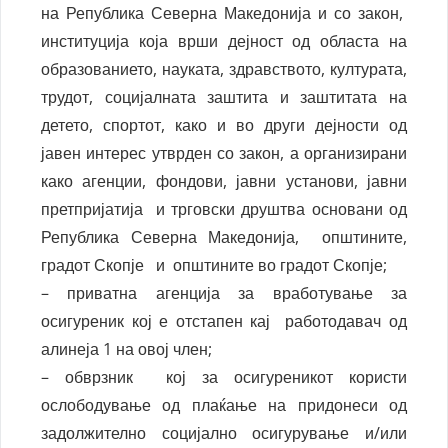
на Република Северна Македонија и со закон,
институција која врши дејност од областа на
образованието, науката, здравството, културата,
трудот, социјалната заштита и заштитата на
детето, спортот, како и во други дејности од
јавен интерес утврден со закон, а организирани
како агенции, фондови, јавни установи, јавни
претпријатија и трговски друштва основани од
Република Северна Македонија, општините,
градот Скопје и општините во градот Скопје;
– приватна агенција за вработување за
осигуреник кој е отстапен кај работодавач од
алинеја 1 на овој член;
– обврзник кој за осигуреникот користи
ослободување од плаќање на придонеси од
задолжително социјално осигурување и/или