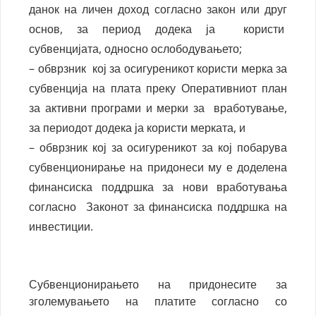
данок на личен доход согласно закон или друг
основ, за период додека ја користи
субвенцијата, односно ослободувањето;
– обврзник кој за осигуреникот користи мерка за
субвенција на плата преку Оперативниот план
за активни програми и мерки за вработување,
за периодот додека ја користи мерката, и
– обврзник кој за осигуреникот за кој побарува
субвенционирање на придонеси му е доделена
финансиска поддршка за нови вработувања
согласно Законот за финансиска поддршка на
инвестиции.
Субвенционирањето на придонесите за
зголемувањето на платите согласно со