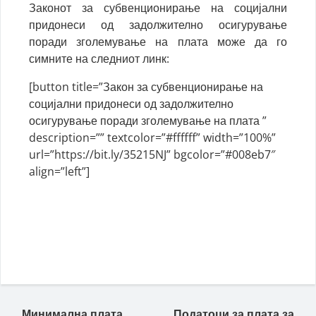
Законот за субвенционирање на социјални
придонеси од задолжително осигурување
поради зголемување на плата може да го
симните на следниот линк:
[button title=”Закон за субвенционирање на
социјални придонеси од задолжително
осигурување поради зголемување на плата ”
description=”” textcolor=”#ffffff” width=”100%”
url=”https://bit.ly/35215NJ” bgcolor=”#008eb7″
align=”left”]
Минимална плата
Податоци за плата за