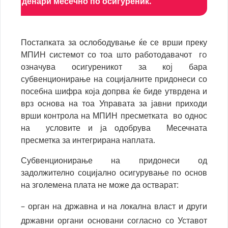
денари месечно по осигуреник.
Постапката за ослободување ќе се врши преку
МПИН системот со тоа што работодавачот гo
означува осигуреникот за коj бара
субвенционирање на социјалните придонеси со
посебна шифра која допрва ќе биде утврдена и
врз основа на тоа Управата за јавни приходи
врши контрола на МПИН пресметката во однос
на условите и ја одобрува Месечната
пресметка за интегрирана наплата.
Субвенционирање на придонеси од
задолжително социјално осигурување по основ
на зголемена плата не може да остварат:
– орган на државна и на локална власт и други
државни органи основани согласно со Уставот