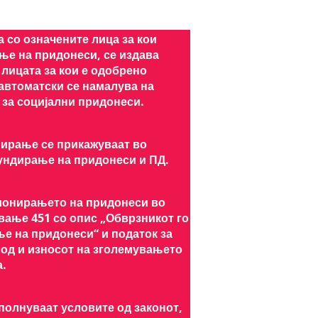
со означените лица за кои
е на придонеси, се издава
а лицата за кои е одобрено
втоматски се намалува на
 за социјални придонеси.
ирање се прикажуваат во
ундирање на придонеси и ПД.
ционирањето на придонеси во
ување 451 со опис „Обврзникот го
е на придонеси“ и податок за
од и износот на зголемувањето
а.
сполнуваат условите од законот,