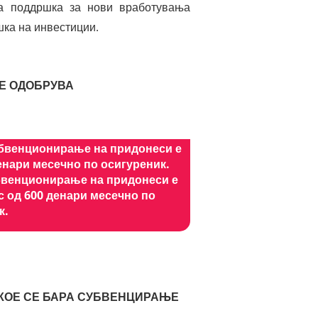
а поддршка за нови вработувања
шка на инвестиции.
СЕ ОДОБРУВА
субвенционирање на придонеси е
енари месечно по осигуреник.
убвенционирање на придонеси е
с од 600 денари месечно по
к.
 КОЕ СЕ БАРА СУБВЕНЦИРАЊЕ