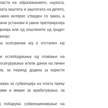
ласта на образованието, науката,
ната заштита и заштитата на детето,
 јавен интерес утврден со закон, а
вни установи и јавни претпријатија
онија или од општините од градот
копје;
а осигуреник кој е отстапен кај
сти ослободување од плаќање на
 осигурување и/или данок на личен
ов, за период додека ја користи
;
мерка за субвенција на плата преку
рами и мерки за вработување, за
ој побарува субвенционирање на