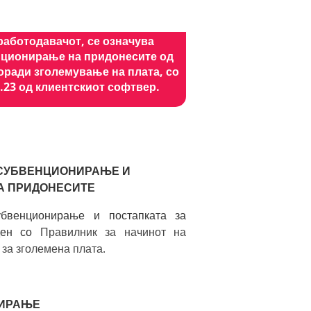
работодавачот, се означува
енционирање на придонесите од
ради зголемување на плата, со
.23 од клиентскиот софтвер.
 СУБВЕНЦИОНИРАЊЕ И
А ПРИДОНЕСИТЕ
убвенционирање и постапката за
еден со
Правилник за начинот на
 за зголемена плата
.
НИРАЊЕ