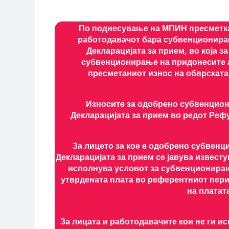
По поднесување на МПИН пресметка 
работодавачот бара субвенционирањ
Декларацијата за прием, во која з
субвенционирање на придонесите а
пресметаниот износ на обврската
Износите за одобрено субвенцион
Декларацијата за прием во редот Реф
За лицето за кое е одобрено субвен
Декларацијата за прием се јавува извест
исполнува условот за субвенционирањ
утврдената плата во референтниот пери
на платат
За лицата и работодавачите кои не ги и