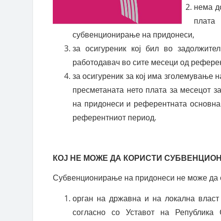
нема д
плата
субвенционирање на придонеси,
за осигуреник кој бил во задолжител
работодавач во сите месеци од рефере
за осигуреник за кој има зголемување н
пресметаната нето плата за месецот з
на придонеси и референтната основна
референтниот период.
КОЈ НЕ МОЖЕ ДА КОРИСТИ СУБВЕНЦИО
Субвенционирање на придонеси не може да 
орган на државна и на локална власт
согласно со Уставот на Република 