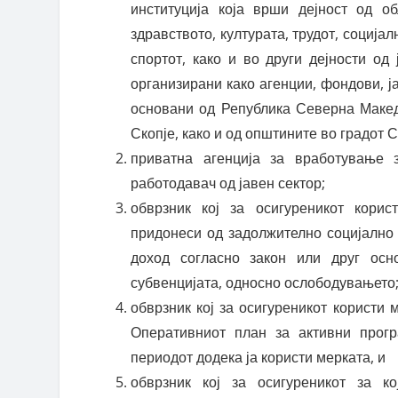
институција која врши дејност од об
здравството, културата, трудот, социјал
спортот, како и во други дејности од
организирани како агенции, фондови, ја
основани од Република Северна Макед
Скопје, како и од општините во градот С
приватна агенција за вработување з
работодавач од јавен сектор;
обврзник кој за осигуреникот кори
придонеси од задолжително социјално
доход согласно закон или друг осн
субвенцијата, односно ослободувањето
обврзник кој за осигуреникот користи 
Оперативниот план за активни прог
периодот додека ја користи мерката, и
обврзник кој за осигуреникот за к