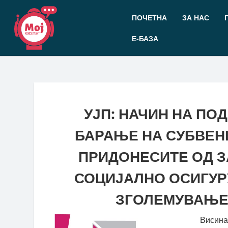
Прескокнете
до
ПОЧЕТНА
ЗА НАС
содржината
Е-БАЗА
УЈП: НАЧИН НА ПО
БАРАЊЕ НА СУБВЕ
ПРИДОНЕСИТЕ ОД 
СОЦИЈАЛНО ОСИГУ
ЗГОЛЕМУВАЊЕ
Висина