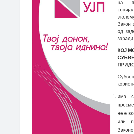
на пр
социј
зголе
Закон 
од зад
заради
КОЈ М
СУБВ
ПРИД
Субвен
користи
има с
пресме
не е во
или п
Законо