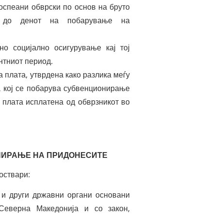
оспеани обврски по основ на бруто
 до денот на побарување на
но социјално осигурување кај тој
нтниот период.
а плата, утврдена како разлика меѓу
а кој се побарува субвенционирање
 плата исплатена од обврзникот во
НИРАЊЕ НА ПРИДОНЕСИТЕ
оствари:
 и други државни органи основани
Северна Македонија и со закон,