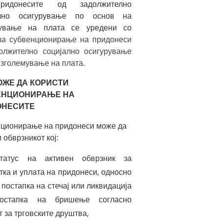
идонесите од задолжително
ално осигурување по основ на
мување на плата се уредени со
за субвенционирање на придонеси
олжително социјално осигурување
 зголемување на плата
.
ОЖЕ ДА КОРИСТИ
ЕНЦИОНИРАЊЕ НА
ОНЕСИТЕ
ционирање на придонеси може да
 обврзникот кој:
татус на активен обврзник за
тка и уплата на придонеси, односно
 постапка на стечај или ликвидација
остапка на бришење согласно
т за трговските друштва,