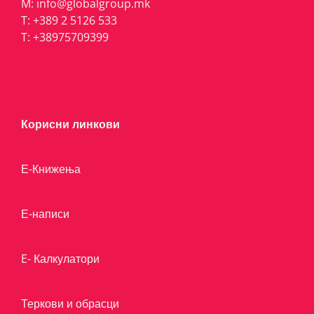
M:
info@globalgroup.mk
T:
+389 2 5126 533
T:
+38975709399
Корисни линкови
Е-Книжења
Е-написи
E- Калкулатори
Теркови и обрасци