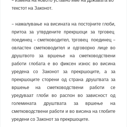
– измена на новото уставно име на државата во
текстот на Законот.
– намалување на висината на постојните глоби,
притоа за утврдените прекршоци за трговец
поединец – сметководител, трговец поединец –
овластен сметководител и одговорно лице во
друштвото за вршење на сметководствени
работи глобата е во фиксен износ во висина
уредена со Законот за прекршоците, а за
прекршоците сторени од страна друштвата за
вршење на сметководствени работи се
уредуваат глоби во распон во зависност од
големината друштвата за вршење на
сметководствени работи и во висина на глобите
уредени со Законот за прекршоците.