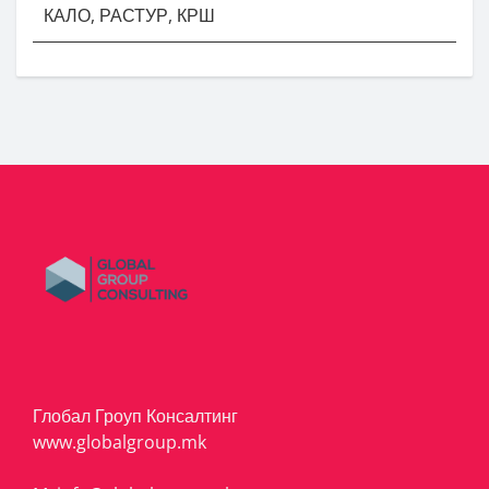
КАЛО, РАСТУР, КРШ
Глобал Гроуп Консалтинг
www.globalgroup.mk