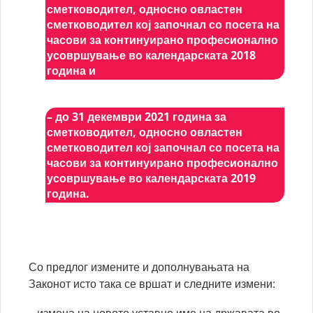
сметководител, односно овластен
сметководител кој започнал со посета на
часови за континуирано професионално
усовршување во календарската 2018
година и
– до 31 декември 2021 година за
сметководител, односно овластен
сметководител кој започнал со посета на
часови за континуирано професионално
усовршување во календарската 2019
година.
Со предлог измените и дополнувањата на
Законот исто така се вршат и следните измени: