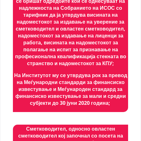
се бришат одредбите кои се однесуваат на
надлежноста на Собранието на ИСОС со
тарифник да ја утврдува висината на
надоместокот за издавање на уверение за
сметководител и овластен сметководител,
надоместокот за издавање на лиценци за
работа, висината на надоместокот за
полагање на испит за признавање на
професионална квалификација стекната во
странство и надоместокот за КПУ;
На Институтот му се утврдува рок за превод
на Меѓународни стандарди за финансиско
известување и Меѓународен стандард за
финансиско известување за мали и средни
субјекти до 30 јуни 2020 година;
Сметководител, односно овластен
сметководител кој започнал со посета на