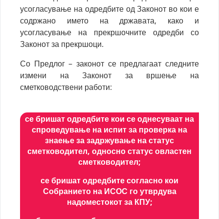
усогласување на одредбите од Законот во кои е
содржано името на државата, како и
усогласување на прекршочните одредби со
Законот за прекршоци.
Со Предлог – законот се предлагаат следните
измени на Законот за вршење на
сметководствени работи:
се бришат одредбите кои се однесуваат на
спроведување на испит за проверка на
знаење за задржување на статус
сметководител, односно статус овластен
сметководител;
се бришат одредбите согласно кои
Собранието на ИСОС го утврдува
надоместокот за КПУ;