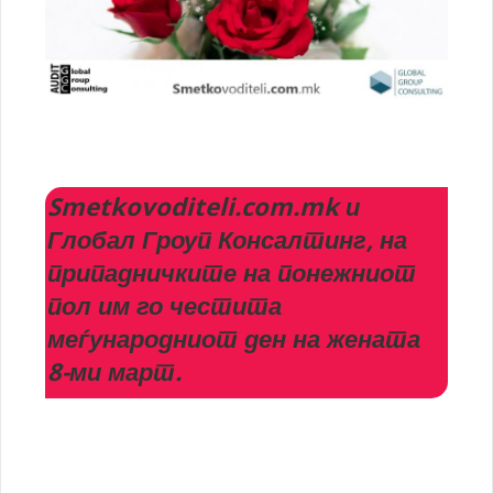
Smetkovoditeli.com.mk и
Глобал Гроуп Консалтинг, на
припадничките на понежниот
пол им го честита
меѓународниот ден на жената
8-ми март.