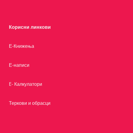
Корисни линкови
Е-Книжења
Е-написи
E- Калкулатори
Теркови и обрасци