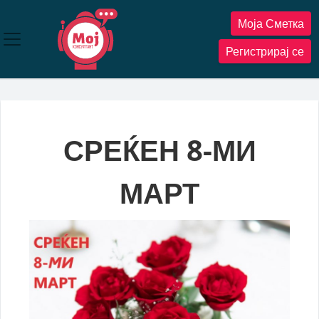
Прескокнете
Моја Сметка
до
содржината
Регистрирај се
СРЕЌЕН 8-МИ
МАРТ