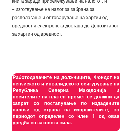
книга заради прибележување на налогот, и
– изготвување на налог за забрана за
располагање и оптоварување на хартии од
вредност и електронска достава до Депозитарот
за хартии од вредност.
Работодавaчите на должниците, Фондот на
пензиското и инвалидското осигурување на
Република Северна Македонија и
носителите на платен промет се должни да
запрат со постапување по издадените
налози од страна на извршителите, во
периодот определен со член 1 од оваа
уредба со законска сила.