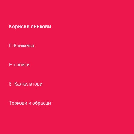
Корисни линкови
Е-Книжења
Е-написи
E- Калкулатори
Теркови и обрасци