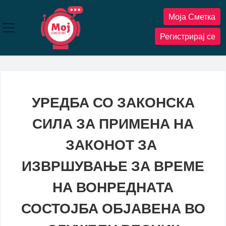
Прескокнете
Моја Сметка
до
содржината
Регистрирај се
УРЕДБА СО ЗАКОНСКА
СИЛА ЗА ПРИМЕНА НА
ЗАКОНОТ ЗА
ИЗВРШУВАЊЕ
ЗА ВРЕМЕ
НА ВОНРЕДНАТА
СОСТОЈБА ОБЈАВЕНА ВО