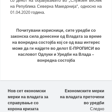
со денот на објавувањето во „Службен весник
на Република Северна Македонија“, односно на
01.04.2020 година.
Почитувани корисници, сите уредби со
законска сила донесени од Владата за време
на вонредна состојба кој се од ваш интерес
може да ги најдете во делот
Е-ПРОПИСИ
во
насловот Одлуки и Уредби на Влада –
вонредна состојба
Нов сет економски
Економските мерки
мерки на владата за
на владата преточени
справување со
во уредби
корона кризата
Следно