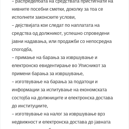
– распределбата на средствата пристигнати на
нивните посебни сметки, доколку за тоа се
исполнети законските услови,
– дејствијата кои следат по наплатата на
средства од должникот, успешно спроведени
јавни надавања, или продажби со непосредна
спогодба,
– примање на барања за извршување и
електронско евидентирање во Уписникот за
примени барања за извршување,
– изготвување на барања за податоци и
информации за испитување на економската
состојба на должниците и електронска достава
до институциите,
– изготвување на налог за извршување врз
недвижност и електронска достава до јавната