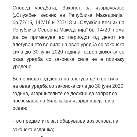
Според уредбата, Законот за извршување
(„Службен весник на Република Македонија“
бр.72/16, 142/16 и 233/18 и „Службен весник на
Република Северна Македонија“ бр. 14/20) нема
да се применува во периодот од денот на
влегувањето во сила на оваа уредба со законска
сила до 30 јуни 2020 година, освен доколку со
оваа уредба со законска сила не е поинаку
уредено.
Во периодот од денот на влегувањето во сила
на оваа уредба со законска сила до 30 јуни 2020
година, извршителите се должни да запрат со
преземање на било какви извршни дејствија,
освен:
– во предметите за побарувања врз основа на
законска издршка;