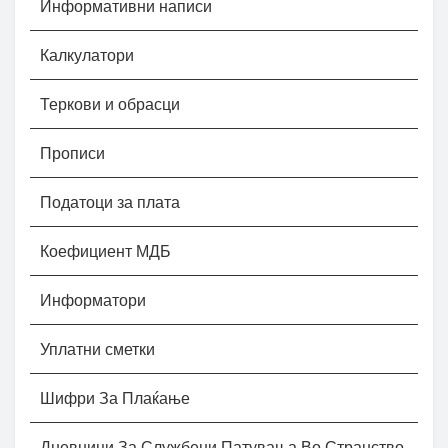
Информативни написи
Калкулатори
Теркови и обрасци
Прописи
Податоци за плата
Коефициент МДБ
Информатори
Уплатни сметки
Шифри За Плаќање
Дневници За Службени Патувања Во Странство