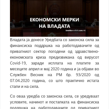
Владата ја донесе Уредбата со законска сила за
финансиска поддршка на работодавачите од
приватниот сектор погодени од здравствено-
економската криза предизвикана од вирусот
Covid-19, заради исплата на платите за
месеците април и мај 2020 година и ја објави во
Службен Весник на РМ бр. 93/2020 од
07.04.2020 година, со што практично истата
стапи и на сила.
Со оваа уредба со законска сила, се уредуваат
условите, начинот и постапката на финансиска
поддршка на работодавачите од приватниот