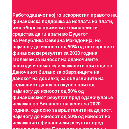
Работодавачот кој го искористил правото на
финансиска поддршка за исплата на плати,
има обврска примените финансиски
средства да ги врати во Буџетот
на Република Северна Македонија, но
најмногу до износот од 50% од остварениот
финансиски резултат за 2020 година
зголемен за износот на оданочивите
расходи и помалку искажаните приходи во
Даночниот биланс за обврзниците на
данокот на добивка; за обврзниците на
годишниот данок на вкупен приход,
најмногу до износот од 50% од
финансискиот резултат пред оданочување
искажан во Билансот на успех за 2020
година, односно за вршителите на дејност,
најмногу до износот од 50% од износот на
искажаниот финансиски резултат пред
оданочување во Билансот на приходи и