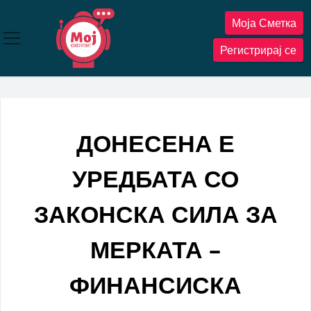
Прескокнете
Моја Сметка
до
содржината
Регистрирај се
ДОНЕСЕНА Е
УРЕДБАТА СО
ЗАКОНСКА СИЛА ЗА
МЕРКАТА –
ФИНАНСИСКА