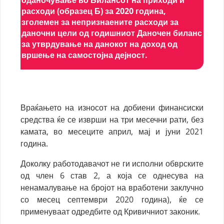
расходи (образец Б) за 2020 година,
зголемен за непризнаените расходи за
даночни цели од годишниот Даночен биланс
за утврдување на данокот на доход од
вршење на самостојна дејност.
Враќањето на износот на добиени финансиски
средства ќе се изврши на три месечни рати, без
камата, во месеците април, мај и јуни 2021
година.
Доколку работодавачот не ги исполни обврските
од член 6 став 2, а која се однесува на
ненамалување на бројот на вработени заклучно
со месец септември 2020 година), ќе се
применуваат одредбите од Кривичниот законик.