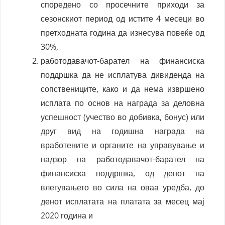
споредено со просечните приходи за
сезонскиот период од истите 4 месеци во
претходната година да изнесува повеќе од
30%,
работодавачот-барател на финансиска
поддршка да не исплатува дивиденда на
сопствениците, како и да нема извршено
исплата по основ на награда за деловна
успешност (учество во добивка, бонус) или
друг вид на годишна награда на
вработените и органите на управување и
надзор на работодавачот-барател на
финансиска поддршка, од денот на
влегувањето во сила на оваа уредба, до
денот исплатата на платата за месец мај
2020 година и