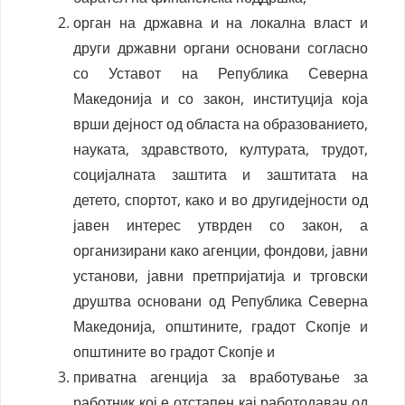
орган на државна и на локална власт и
други државни органи основани согласно
со Уставот на Република Северна
Македонија и со закон, институција која
врши дејност од областа на образованието,
науката, здравството, културата, трудот,
социјалната заштита и заштитата на
детето, спортот, како и во другидејности од
јавен интерес утврден со закон, а
организирани како агенции, фондови, јавни
установи, јавни претпријатија и трговски
друштва основани од Република Северна
Македонија, општините, градот Скопје и
општините во градот Скопје и
приватна агенција за вработување за
работник кој е отстапен кај работодавач од