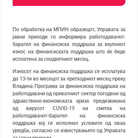
По обработка на МПИН образецот, Управата за
јавни приходи го информира работодавачот-
барател на финансиска поддршка за вкупниот
износ на финансиската поддршка што ќе биде
исплатена за соодветниот месец.
Износот на финансиска поддршка се исплатува
до 13-ти во месецот за претходниот месец преку
Владина Програма за финансиска поддршка на
работодавачи од приватниот сектор погодени од
здравствено-економската криза предизвикана
од вирусот COVID-19 на сметка на
работодавачот-барател на финансиска
поддршка кој ги исполнил условите од оваа
уредба, согласно со известувањето од Управата
за јавни приходи.