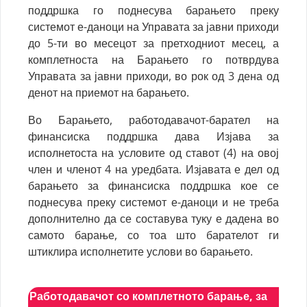
поддршка го поднесува барањето преку
системот е-даноци на Управата за јавни приходи
до 5-ти во месецот за претходниот месец, а
комплетноста на Барањето го потврдува
Управата за јавни приходи, во рок од 3 дена од
денот на приемот на барањето.
Во Барањето, работодавачот-барател на
финансиска поддршка дава Изјава за
исполнетоста на условите
од ставот (4) на овој
член и членот 4 на уредбата. Изјавата е дел од
барањето за финансиска поддршка кое се
поднесува преку системот е-даноци и не треба
дополнително да се составува туку е дадена во
самото барање, со тоа што барателот ги
штиклира исполнетите услови во барањето.
Работодавачот со комплетното барање, за