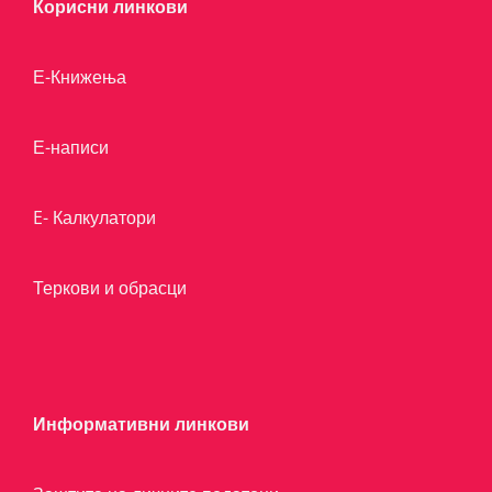
Корисни линкови
Е-Книжења
Е-написи
E- Калкулатори
Теркови и обрасци
Информативни линкови