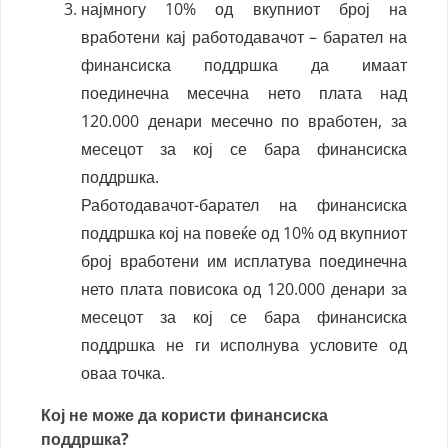
најмногу 10% од вкупниот број на
вработени кај работодавачот – барател на
финансиска поддршка да имаат
поединечна месечна нето плата над
120.000 денари месечно по вработен, за
месецот за кој се бара финансиска
поддршка.
Работодавачот-барател на финансиска
поддршка кој на повеќе од 10% од вкупниот
број вработени им исплатува поединечна
нето плата повисока од 120.000 денари за
месецот за кој се бара финансиска
поддршка не ги исполнува условите од
оваа точка.
Кој не може да користи финансиска
поддршка?