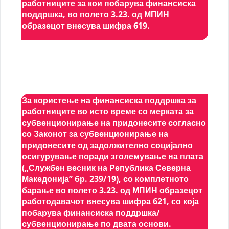
работниците за кои побарува финансиска
поддршка, во полето 3.23. од МПИН
образецот внесува шифра 619.
За користење на финансиска поддршка за
работниците во исто време со мерката за
субвенционирање на придонесите согласно
со Законот за субвенционирање на
придонесите од задолжително социјално
осигурување поради зголемување на плата
(„Службен весник на Република Северна
Македонија” бр. 239/19), со комплетното
барање во полето 3.23. од МПИН образецот
работодавачот внесува шифра 621, со која
побарува финансиска поддршка/
субвенционирање по двата основи.