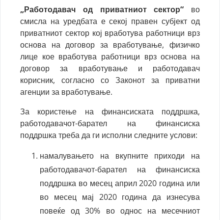
„Работодавач од приватниот сектор“
во
смисла на уредбата е секој правен субјект од
приватниот сектор кој вработува работници врз
основа на договор за вработување, физичко
лице кое вработува работници врз основа на
договор за вработување и работодавач
корисник, согласно со Законот за приватни
агенции за вработување.
За користење на финансиската поддршка,
работодавачот-барател на финансиска
поддршка треба да ги исполни следните услови:
намалувањето на вкупните приходи на
работодавачот-барател на финансиска
поддршка во месец април 2020 година или
во месец мај 2020 година да изнесува
повеќе од 30% во однос на месечниот