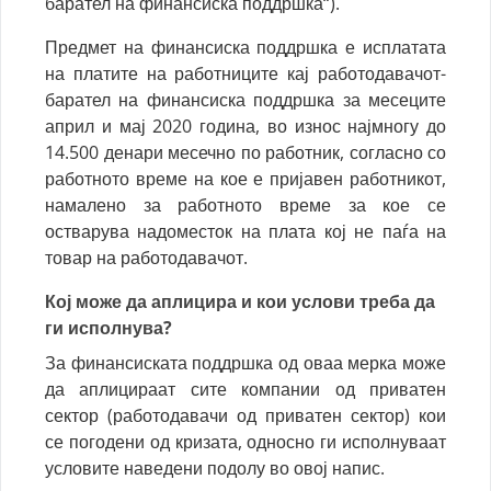
барател на финансиска поддршка“).
Предмет на финансиска поддршка е исплатата
на платите на работниците кај работодавачот-
барател на финансиска поддршка за месеците
април и мај 2020 година, во износ најмногу до
14.500 денари месечно по работник, согласно со
работното време на кое е пријавен работникот,
намалено за работното време за кое се
остварува надоместок на плата кој не паѓа на
товар на работодавачот.
Кој може да аплицира и кои услови треба да
ги исполнува?
За финансиската поддршка од оваа мерка може
да аплицираат сите компании од приватен
сектор (работодавачи од приватен сектор) кои
се погодени од кризата, односно ги исполнуваат
условите наведени подолу во овој напис.