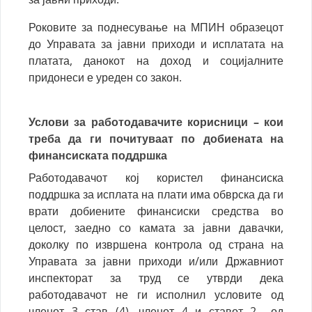
Роковите за поднесување на МПИН образецот
до Управата за јавни приходи и исплатата на
платата, данокот на доход и социјалните
придонеси е уреден со закон.
Услови за работодавачите корисници – кои
треба да ги почитуваат по добиената на
финансиската поддршка
Работодавачот кој користел финансиска
поддршка за исплата на плати има обврска да ги
врати добиените финансиски средства во
целост, заедно со камата за јавни давачки,
доколку по извршена контрола од страна на
Управата за јавни приходи и/или Државниот
инспекторат за труд се утврди дека
работодавачот не ги исполнил условите од
членот 3 став (4), членот 4 и ставот 2 од