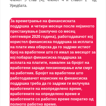
Уредбата.
За времетраење на финансиската
поддршка и четири месеци после нејзиното
престанување (заклучно со месец
септември 2020 година), работодавачот кој
користел финансиска поддршка за исплата
на плати има обврска да го задржи истиот
број на вработени што го имал за месецот за
кој побарал финансиска поддршка за
исплата на платите, намален за бројот на
вработени заради пензионирање или смрт
на работник. Бројот на вработени што
работодавачот корисник на финансиска
поддршка треба да го задржи ги вклучува
вработените на неопределено време,
вработените на определено време и
вработените со работно време пократко од
полното работно време.