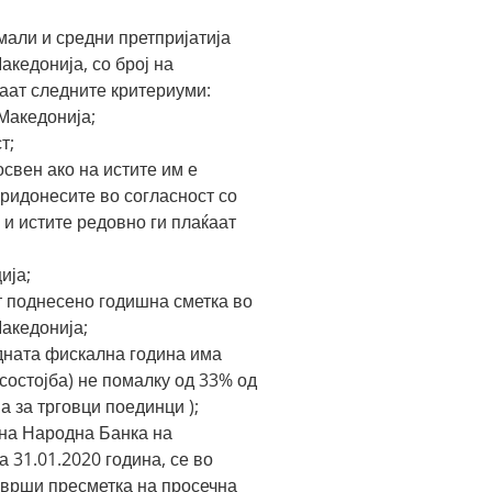
али и средни претпријатија
кедонија, со број на
ваат следните критериуми:
Македонија;
т;
свен ако на истите им е
ридонесите во согласност со
 и истите редовно ги плаќаат
ија;
т поднесено годишна сметка во
акедонија;
дната фискална година има
состојба) не помалку од 33% од
а за трговци поединци );
 на Народна Банка на
 31.01.2020 година, се во
 врши пресметка на просечна