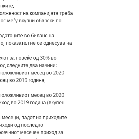
нките;
долженост на компанијата треба
нос меѓу вкупни обврски по
одатоците во биланс на
ој показател не се однесува на
лот за повеќе од 30% во
 од следните два начини:
положливиот месец во 2020
сец во 2019 година;
положливиот месец во 2020
иход во 2019 година (вкупен
 месеци, падот на приходите
риходи од последно
осечниот месечен приход за