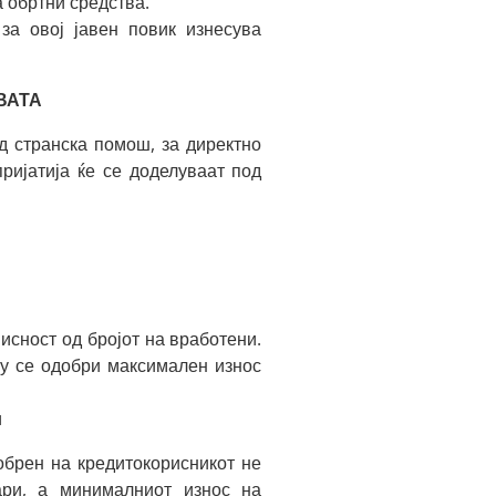
 обртни средства.
за овој јавен повик изнесува
ВАТА
 странска помош, за директно
ријатија ќе се доделуваат под
исност од бројот на вработени.
у се одобри максимален износ
и
обрен на кредитокорисникот не
ари, а минималниот износ на