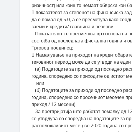
ризичност) или коишто немаат обврски кон ба
 показателот за степенот на финансиска за
да е помал од 5.0, а се пресметува како соод
заеми и кредити/ главнина и резерви.
Показателот се пресметува врз основа на п
состојба од последната фискална година и ов
Трговец-поединец;
 Намалување на приходот на кредитобарате
тековниот период може да се утврди на еден
(а) Податоците за приходи од последно рас
година, споредено со приходите од истиот ме
или
(б) Податоците за приходи од последно рас
година, споредено со просечниот месечен пр
приход / 12 месеци).
За претпријатија што работат помалку од 12
се утврдува со споредба на податоците за п
расположливиот месец во 2020 година со пр