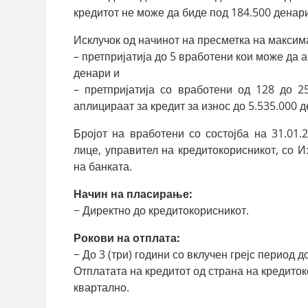
кредитот не може да биде под 184.500 денар
Исклучок од начинот на пресметка на максима
– претпријатија до 5 вработени кои може да 
денари и
– претпријатија со вработени од 128 до 
аплицираат за кредит за износ до 5.535.000 д
Бројот на вработени со состојба на 31.01.
лице, управител на кредитокорисникот, со И
на банката.
Начин на пласирање:
− Директно до кредитокорисникот.
Рокови на отплата:
− До 3 (три) години со вклучен грејс период д
Отплатата на кредитот од страна на кредито
квартално.