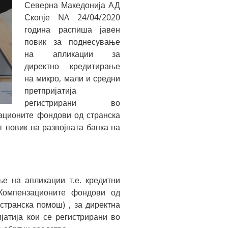
Северна Македонија АД
Скопје NA 24/04/2020
година распиша јавен
повик за поднесување
на апликации за
директно кредитирање
на микро, мали и средни
претпријатија
регистрирани во
ационите фондови од странска
т повик на развојната банка на
е на апликации т.е. кредитни
Компензационите фондови од
 странска помош) , за директна
јатија кои се регистрирани во