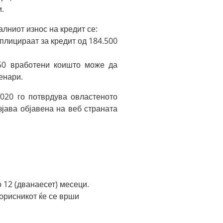
и.
лниот износ на кредит се:
аплицираат за кредит од 184.500
250 вработени коишто може да
енари.
2020 го потврдува овластеното
зјава објавена на веб страната
о 12 (дванаесет) месеци.
корисникот ќе се врши