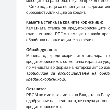
месеците на работење (вкупен приход / месе
Овие податоци се пополнуваат задолжителн
образецот Апликација за кредит.
Каматна стапка за крајните корисници:
Каматната стапка за кредитокорисниците
годишно ниво. РБСМ нема да наплаќа прови
обработка на апликациите за кредит.
Обезбедување:
Меница од кредитокорисникот авалирана 
кредитокорисникот, со менична изјава за ур
по меницата во форма на нотарски акт со из
Трошоците за воспоставување на обез
кредитокорисникот.
Останато:
РБСМ во име и за сметка на Владата на Реп
одобрување на средствата, ќе склучи договор
кредитокорисникот.