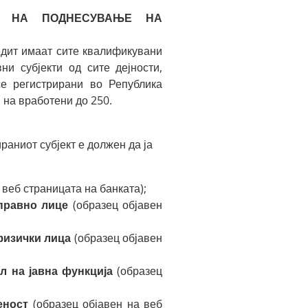
ВО НА ПОДНЕСУВАЊЕ НА
едит имаат сите квалификувани
ни субјекти од сите дејности,
се регистрирани во Република
 на вработени до 250.
аниот субјект е должен да ја
 веб страницата на банката);
-правно лице
(образец објавен
физички лица
(образец објавен
л на јавна функција
(образец
еност
(образец објавен на веб