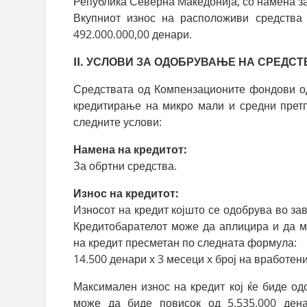
Република Северна Македонија, со намена за
Вкупниот износ на расположиви средства 
492.000.000,00 денари.
II. УСЛОВИ ЗА ОДОБРУВАЊЕ НА СРЕДСТ
Средствата од Компензационите фондови од
кредитирање на микро мали и средни претп
следните услови:
Намена на кредитот:
За обртни средства.
Износ на кредитот:
Износот на кредит којшто се одобрува во зав
Кредитобарателот може да аплицира и да м
на кредит пресметан по следната формула:
14.500 денари х 3 месеци х број на вработен
Максимален износ на кредит кој ќе биде од
може да биде повисок од 5.535.000 ден