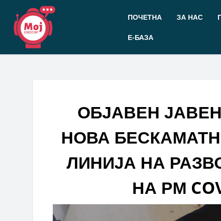
Прескокнете
до
ПОЧЕТНА
ЗА НАС
содржината
Е-БАЗА
ОБЈАВЕН ЈАВЕН
НОВА БЕСКАМАТН
ЛИНИЈА НА РАЗВ
НА РМ COV