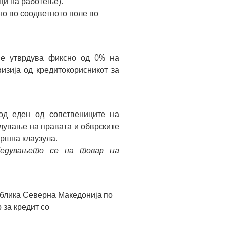
ци на работење).
о во соодветното поле во
 се утврдува фиксно од 0% на
зија од кредитокорисникот за
од еден од сопствениците на
едување на правата и обврските
вршна клаузула.
бедувањето се на товар на
ублика Северна Македонија по
 за кредит со