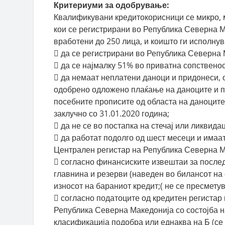
Критериуми за одобрување:
Квалификувани кредитокорисници се микро, м
кои се регистрирани во Република Северна Ма
вработени до 250 лица, и коишто ги исполну
 да се регистрирани во Република Северна 
 да се најмалку 51% во приватна сопственос
 да немаат неплатени даноци и придонеси, о
одобрено одложено плаќање на даноците и п
посебните прописите од областа на даноците
заклучно со 31.01.2020 година;
 да не се во постапка на стечај или ликвидац
 да работат подолго од шест месеци и имаа
Централен регистар на Република Северна М
 согласно финансиските извештаи за после
главнина и резерви (наведен во билансот на 
износот на бараниот кредит;( не се пресметув
 согласно податоците од кредитен регистар
Република Северна Македонија со состојба на
класификација подобра или еднаква на Б (се