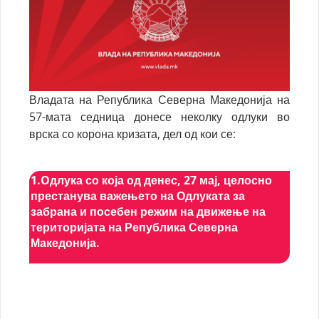
Владата на Република Северна Македонија на
57-мата седница донесе неколку одлуки во
врска со корона кризата, дел од кои се:
1.Oдлука со која од денес, 27 мај, целосно
престанува важењето на Одлуката за
забрана и посебен режим на движење на
територијата на Република Северна
Македонија.