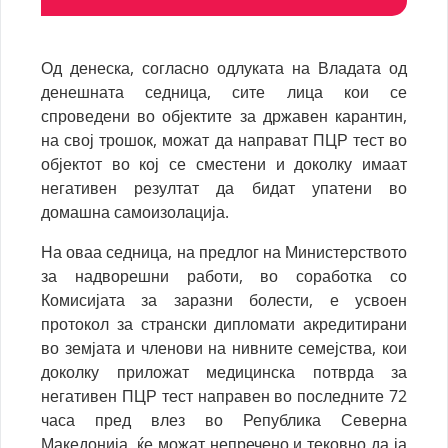
Од денеска, согласно одлуката на Владата од
денешната седница, сите лица кои се
спроведени во објектите за државен карантин,
на свој трошок, можат да направат ПЦР тест во
објектот во кој се сместени и доколку имаат
негативен резултат да бидат упатени во
домашна самоизолација.
На оваа седница, на предлог на Министерството
за надворешни работи, во соработка со
Комисијата за заразни болести, е усвоен
протокол за странски дипломати акредитирани
во земјата и членови на нивните семејства, кои
доколку приложат медицинска потврда за
негативен ПЦР тест направен во последните 72
часа пред влез во Република Северна
Македонија, ќе можат непречено и тековно да ја