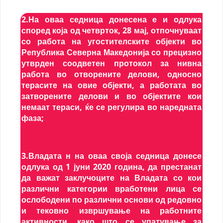
2.На оваа седница донесена е и одлука
според која од четврток, 28 мај, отпочнуваат
со работа на угостителските објекти во
Република Северна Македонија со прецизно
утврден соодветен протокол за нивна
работа во отворените делови, односно
терасите на овие објекти, а работата во
затворените делови и во објектите кои
немаат тераси, ќе се регулира во наредната
фаза;
3.Владата н на оваа своја седница донесе
одлука од 1 јуни 2020 година, да престанат
да важат заклучоците на Владата со кои
различни категории вработени лица се
ослободени по различни основи од редовно
и тековно извршување на работните
активности, како што се упатување за