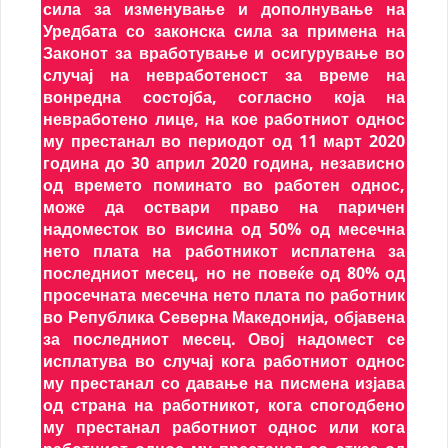
сила за изменување и дополнување на
Уредбата со законска сила за примена на
Законот за вработување и осигурување во
случај на невработеност за време на
вонредна состојба, согласно која на
невработено лице, на кое работниот однос
му престанал во периодот од 11 март 2020
година до 30 април 2020 година, независно
од времето поминато во работен однос,
може да оствари право на паричен
надоместок во висина од 50% од месечна
нето плата на работникот исплатена за
последниот месец, но не повеќе од 80% од
просечната месечна нето плата по работник
во Република Северна Македонија, објавена
за последниот месец. Овој надомест се
исплатува во случај кога работниот однос
му престанал со давање на писмена изјава
од страна на работникот, кога спогодбено
му престанал работниот однос или кога