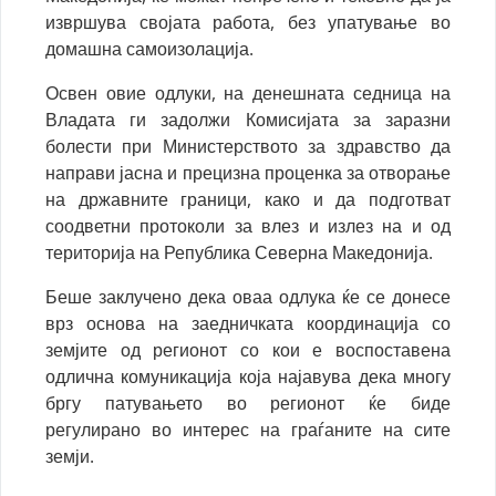
извршува својата работа, без упатување во
домашна самоизолација.
Освен овие одлуки, на денешната седница на
Владата ги задолжи Комисијата за заразни
болести при Министерството за здравство да
направи јасна и прецизна проценка за отворање
на државните граници, како и да подготват
соодветни протоколи за влез и излез на и од
територија на Република Северна Македонија.
Беше заклучено дека оваа одлука ќе се донесе
врз основа на заедничката координација со
земјите од регионот со кои е воспоставена
одлична комуникација која најавува дека многу
бргу патувањето во регионот ќе биде
регулирано во интерес на граѓаните на сите
земји.