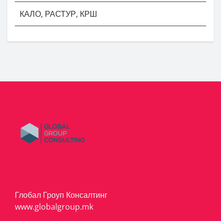
КАЛО, РАСТУР, КРШ
Глобал Гроуп Консалтинг
www.globalgroup.mk