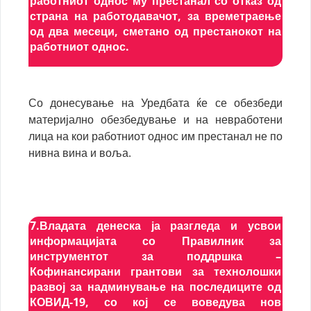
работниот однос му престанал со отказ од
страна на работодавачот, за времетраење
од два месеци, сметано од престанокот на
работниот однос.
Со донесување на Уредбата ќе се обезбеди
материјално обезбедување и на невработени
лица на кои работниот однос им престанал не по
нивна вина и воља.
7.Владата денеска ја разгледа и усвои
информацијата со Правилник за
инструментот за поддршка –
Кофинансирани грантови за технолошки
развој за надминување на последиците од
КОВИД-19, со кој се воведува нов