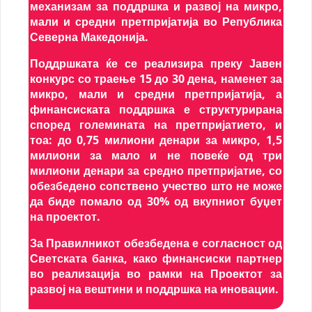
механизам за поддршка и развој на микро,
мали и средни претпријатија во Република
Северна Македонија.
Поддршката ќе се реализира преку Јавен
конкурс со траење 15 до 30 дена, наменет за
микро, мали и средни претпријатија, а
финансиската поддршка е структурирана
според големината на претпријатието, и
тоа: до 0,75 милиони денари за микро, 1,5
милиони за мало и не повеќе од три
милиони денари за средно претпријатие, со
обезбедено сопствено учество што не може
да биде помало од 30% од вкупниот буџет
на проектот.
За Правилникот обезбедена е согласност од
Светската банка, како финансиски партнер
во реализација во рамки на Проектот за
развој на вештини и поддршка на иновации.