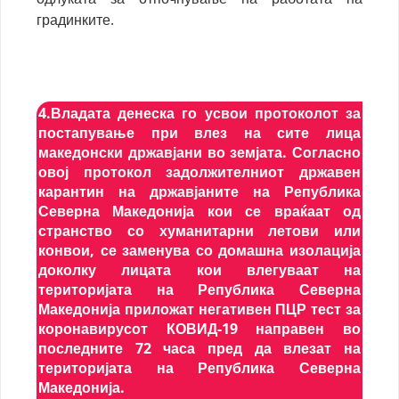
градинките.
4.Владата денеска го усвои протоколот за
постапување при влез на сите лица
македонски државјани во земјата. Согласно
овој протокол задолжителниот државен
карантин на државјаните на Република
Северна Македонија кои се враќаат од
странство со хуманитарни летови или
конвои, се заменува со домашна изолација
доколку лицата кои влегуваат на
територијата на Република Северна
Македонија приложат негативен ПЦР тест за
коронавирусот КОВИД-19 направен во
последните 72 часа пред да влезат на
територијата на Република Северна
Македонија.