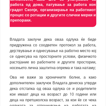
работа од дома, патување за работа кон
градот Скопје, организирање на работниот
процес со ротации и другите слични мерки и
препораки.
Владата заклучи дека оваа одлука ќе биде
придружена со соодветен протокол за работа,
дејствување и однесување на работно место кој
се однесува на просторните услови, физичкото
растојание во работните и другите простории,
носењето лична заштитна опрема и така натаму;
Ова не важи за хроничните болни, а како
дополнителен заклучок Владата денеска утврди
дека отстапка од оваа одлука се и родителите
кои имаат деца на возраст до 10 години или
деца на претшколска возраст, за кои ќе се чека
одлуката за отпочнување на работата на