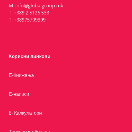
M:
info@globalgroup.mk
T:
+389 2 5126 533
T:
+38975709399
Корисни линкови
Е-Книжења
Е-написи
E- Калкулатори
Теркови и обрасци