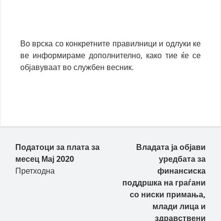
Во врска со конкретните правилници и одлуки ке
ве информираме дополнително, како тие ќе се
објавуваат во службен весник.
Податоци за плата за
Владата ја објави
месец Мај 2020
уредбата за
Претходна
финансиска
поддршка на граѓани
со ниски примања,
млади лица и
здравствени