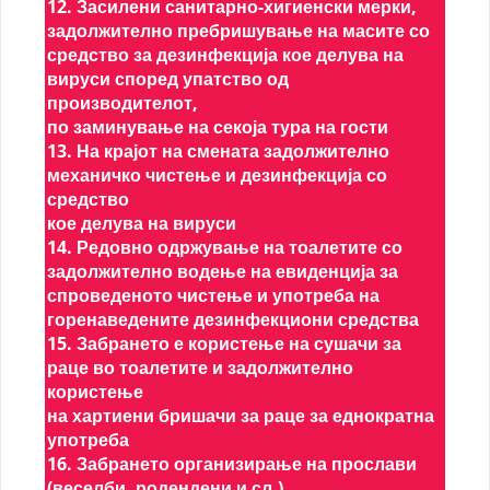
12. Засилени санитарно-хигиенски мерки,
задолжително пребришување на масите со
средство за дезинфекција кое делува на
вируси според упатство од
производителот,
по заминување на секоја тура на гости
13. На крајот на смената задолжително
механичко чистење и дезинфекција со
средство
кое делува на вируси
14. Редовно одржување на тоалетите со
задолжително водење на евиденција за
спроведеното чистење и употреба на
горенаведените дезинфекциони средства
15. Забрането е користење на сушачи за
раце во тоалетите и задолжително
користење
на хартиени бришачи за раце за еднократна
употреба
16. Забрането организирање на прослави
(веселби, родендени и сл.)