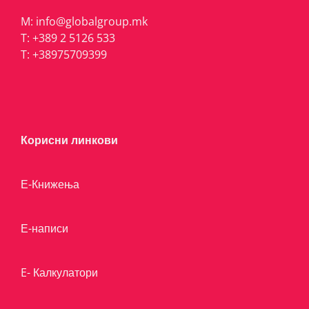
M:
info@globalgroup.mk
T:
+389 2 5126 533
T:
+38975709399
Корисни линкови
Е-Книжења
Е-написи
E- Калкулатори