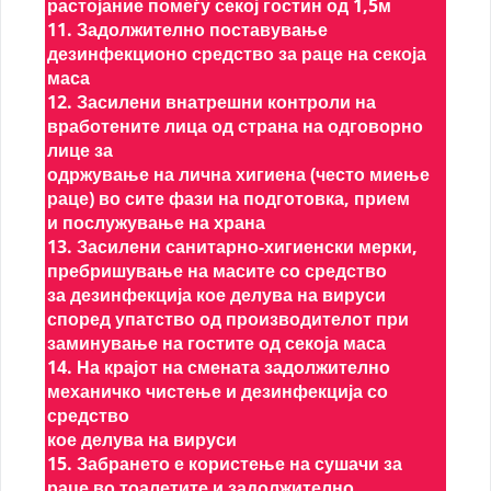
растојание помеѓу секој гостин од 1,5м
11. Задолжително поставување
дезинфекционо средство за раце на секоја
маса
12. Засилени внатрешни контроли на
вработените лица од страна на одговорно
лице за
одржување на лична хигиена (често миење
раце) во сите фази на подготовка, прием
и послужување на храна
13. Засилени санитарно-хигиенски мерки,
пребришување на масите со средство
за дезинфекција кое делува на вируси
според упатство од производителот при
заминување на гостите од секоја маса
14. На крајот на смената задолжително
механичко чистење и дезинфекција со
средство
кое делува на вируси
15. Забрането е користење на сушачи за
раце во тоалетите и задолжително