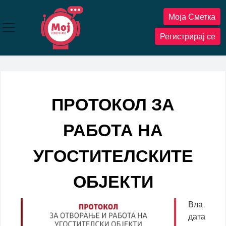
Прескокнете
Моја Сметка
до
содржината
Регистрирај се
ПРОТОКОЛ ЗА
РАБОТА НА
УГОСТИТЕЛСКИТЕ
ОБЈЕКТИ
Вла
дата