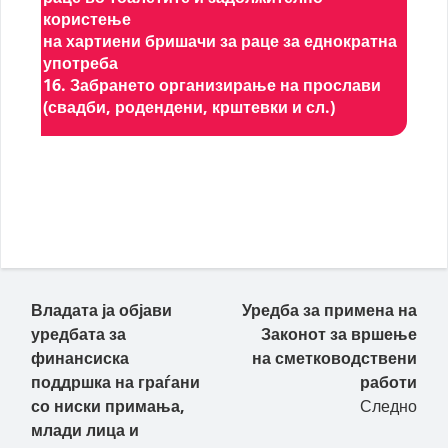
користење
на хартиени бришачи за раце за еднократна
употреба
16. Забрането организирање на прослави
(свадби, родендени, крштевки и сл.)
Владата ја објави
Уредба за примена на
уредбата за
Законот за вршење
финансиска
на сметководствени
поддршка на граѓани
работи
со ниски примања,
Следно
млади лица и