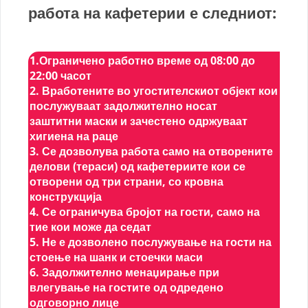
работа на кафетерии е следниот:
1.Ограничено работно време од 08:00 до
22:00 часот
2. Вработените во угостителскиот објект кои
послужуваат задолжително носат
заштитни маски и зачестено одржуваат
хигиена на раце
3. Се дозволува работа само на отворените
делови (тераси) од кафетериите кои се
отворени од три страни, со кровна
конструкција
4. Се ограничува бројот на гости, само на
тие кои може да седат
5. Не е дозволено послужување на гости на
стоење на шанк и стоечки маси
6. Задолжително менаџирање при
влегување на гостите од одредено
одговорно лице