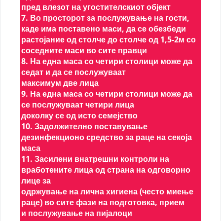
пред влезот на угостителскиот објект
7. Во просторот за послужување на гости,
каде има поставено маси, да се обезбеди
растојание од столче до столче од 1,5-2м со
соседните маси во сите правци
8. На една маса со четири столици може да
седат и да се послужуваат
максимум две лица
9. На една маса со четири столици може да
се послужуваат четири лица
доколку се од исто семејство
10. Задолжително поставување
дезинфекционо средство за раце на секоја
маса
11. Засилени внатрешни контроли на
вработените лица од страна на одговорно
лице за
одржување на лична хигиена (често миење
раце) во сите фази на подготовка, прием
и послужување на пијалоци