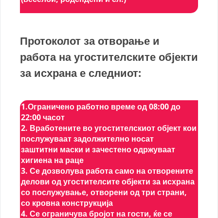
Протоколот за отворање и
работа на угостителските објекти
за исхрана е следниот:
1.Ограничено работно време од 08:00 до
22:00 часот
2. Вработените во угостителскиот објект кои
послужуваат задолжително носат
заштитни маски и зачестено одржуваат
хигиена на раце
3. Се дозволува работа само на отворените
делови од угостителсите објекти за исхрана
со послужување, отворени од три страни,
со кровна конструкција
4. Се ограничува бројот на гости, ќе се