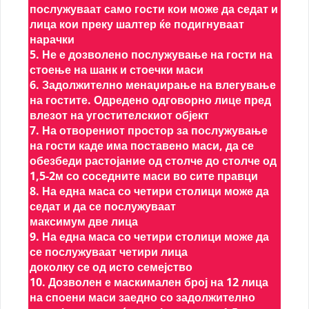
послужуваат само гости кои може да седат и
лица кои преку шалтер ќе подигнуваат
нарачки
5. Не е дозволено послужување на гости на
стоење на шанк и стоечки маси
6. Задолжително менаџирање на влегување
на гостите. Одредено одговорно лице пред
влезот на угостителскиот објект
7. На отворениот простор за послужување
на гости каде има поставено маси, да се
обезбеди растојание од столче до столче од
1,5-2м со соседните маси во сите правци
8. На една маса со четири столици може да
седат и да се послужуваат
максимум две лица
9. На една маса со четири столици може да
се послужуваат четири лица
доколку се од исто семејство
10. Дозволен е маскимален број на 12 лица
на споени маси заедно со задолжително