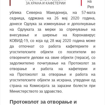
на
Реп
ублика Северна Македонија, на 57-мата
седница, одржана на 26 мај 2020 година,
донесе Одлука за изменување и дополнување
на Одлуката за мерки за спречување на
внесување и ширење на Коронавирус
КОВИД-19, со која од 28 мај 2020 година може
да отпочнат со работа кафетериите и
угостителските објекти со посетители во
отворените делови на овие објекти (тераси), со
задолжително почитување на Протоколот за
отворање и работа на кафетерии и
на Протоколот за отворање и работа на
угостителските објекти за исхрана, утврдени од
страна на Комисијата за заразни болести при
Министерството за здравство.
Протоколот за отворање и