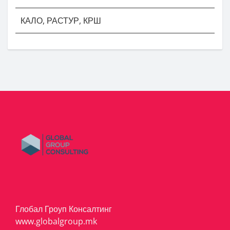
КАЛО, РАСТУР, КРШ
Глобал Гроуп Консалтинг
www.globalgroup.mk