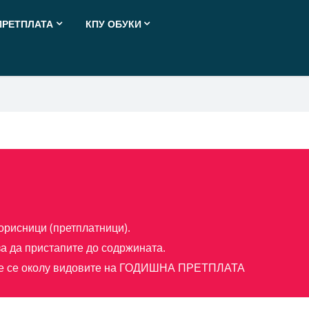
ПРЕТПЛАТА
КПУ ОБУКИ
орисници (претплатници).
а да пристапите до содржината.
е се околу видовите на
ГОДИШНА ПРЕТПЛАТА