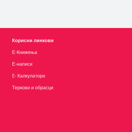
Корисни линкови
Е-Книжења
Е-написи
E- Калкулатори
Теркови и обрасци