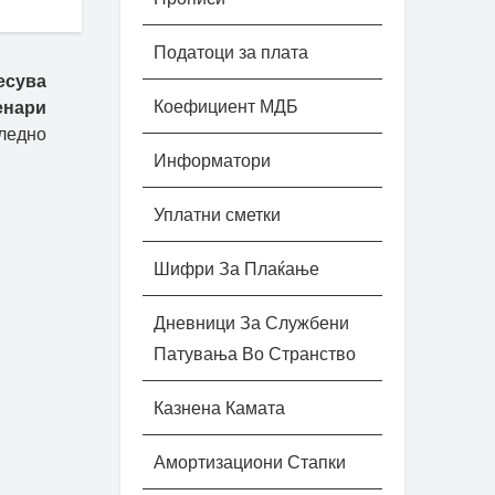
Податоци за плата
есува
Коефициент МДБ
енари
ледно
Информатори
Уплатни сметки
Шифри За Плаќање
Дневници За Службени
Патувања Во Странство
Казнена Камата
Амортизациони Стапки