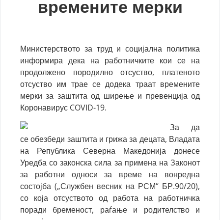
времените мерки
Министерството за труд и социјална политика
информира дека на работничките кои се на
продолжено породилно отсуство, платеното
отсуство им трае се додека траат времените
мерки за заштита од ширење и превенција од
Коронавирус COVID-19.
За да
се обезбеди заштита и грижа за децата, Владата
на Република Северна Македонија донесе
Уредба со законска сила за примена на Законот
за работни односи за време на вонредна
состојба („Службен весник на РСМ“ БР.90/20),
со која отсуството од работа на работничка
поради бременост, раѓање и родителство и