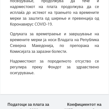
посвојување, продолжува да тече и
надоместокот на плата продолжува да се
исплаќа до истекот на траењето на времените
мерки за заштита од ширење и превенција од
Коронавирус COVID-19.
Одлуката за времетраење и завршување на
времените мерки ја носи Владата на Република
Северна Македонија, по препорака на
Комисијата за заразни болести.
Надоместокот за породилното отсуство се
регулира преку Фондот за здравствено
осигурување.
Податоци за плата за
Коефициентот на