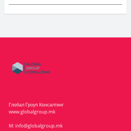
Глобал Гроуп Консалтинг
www.globalgroup.mk
M:
info@globalgroup.mk