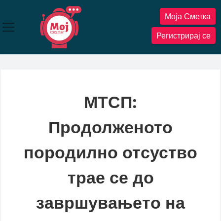
Прескокнете
Моја Сметка
до
содржината
Регистрирај се
МТСП:
Продолженото
породилно отсуство
трае се до
завршувањето на