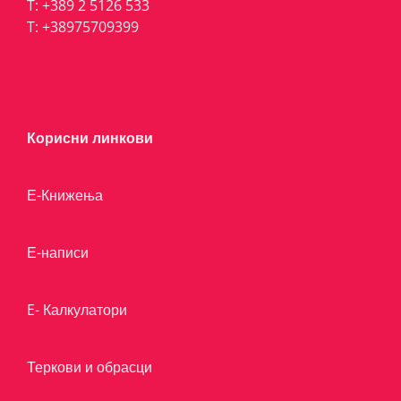
T:
+389 2 5126 533
T:
+38975709399
Корисни линкови
Е-Книжења
Е-написи
E- Калкулатори
Теркови и обрасци