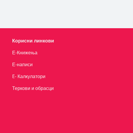
Корисни линкови
Е-Книжења
Е-написи
E- Калкулатори
Теркови и обрасци