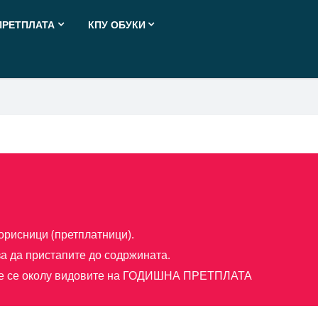
ПРЕТПЛАТА
КПУ ОБУКИ
орисници (претплатници).
а да пристапите до содржината.
е се околу видовите на
ГОДИШНА ПРЕТПЛАТА