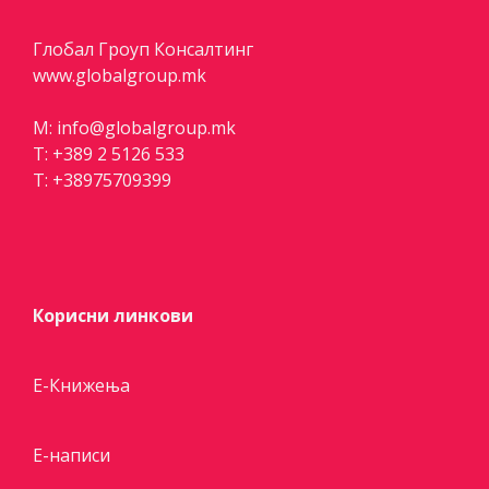
Глобал Гроуп Консалтинг
www.globalgroup.mk
M:
info@globalgroup.mk
T:
+389 2 5126 533
T:
+38975709399
Корисни линкови
Е-Книжења
Е-написи