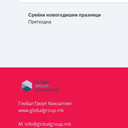
Среќни новогодишни празници
Претходна
Глобал Гроуп Консалтинг
www.globalgroup.mk
M:
info@globalgroup.mk