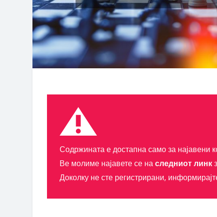
Содржината е достапна само за најавени к
Ве молиме најавете се на
следниот линк
з
Доколку не сте регистрирани, информирајт