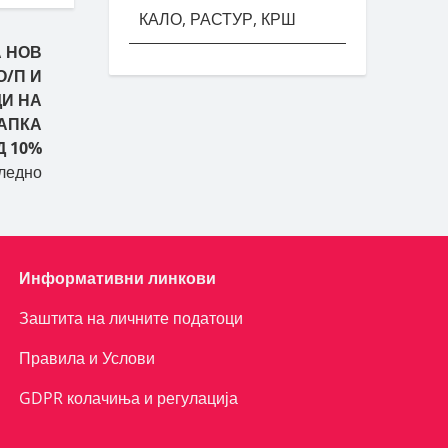
КАЛО, РАСТУР, КРШ
А НОВ
О/П И
И НА
АПКА
Д 10%
ледно
Информативни линкови
Заштита на личните податоци
Правила и Услови
GDPR колачиња и регулација