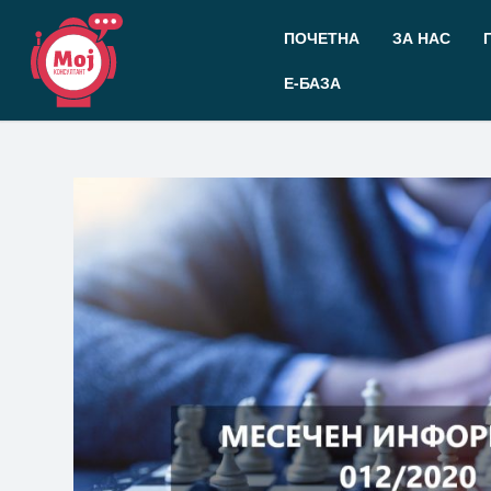
Прескокнете
до
ПОЧЕТНА
ЗА НАС
содржината
Е-БАЗА