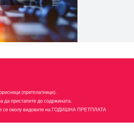
орисници (претплатници).
а да пристапите до содржината.
е се околу видовите на
ГОДИШНА ПРЕТПЛАТА