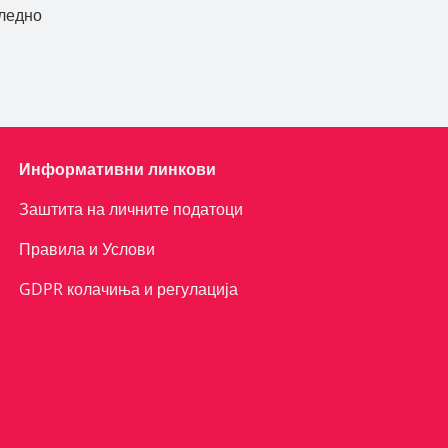
ледно
Информативни линкови
Заштита на личните податоци
Правила и Услови
GDPR колачиња и регулација