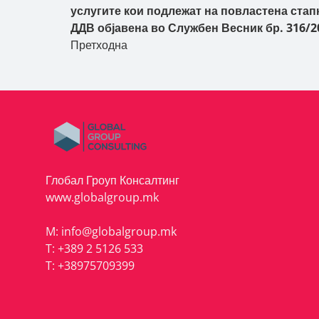
услугите кои подлежат на повластена стапк
ДДВ објавена во Службен Весник бр. 316/2
Претходна
Глобал Гроуп Консалтинг
www.globalgroup.mk
M:
info@globalgroup.mk
T:
+389 2 5126 533
T:
+38975709399