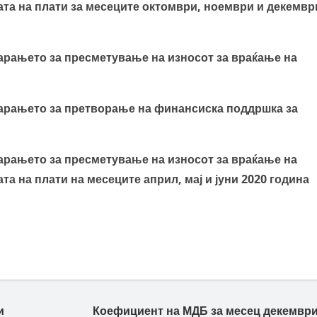
та на плати за месеците октомври, ноември и декемвр
арањето за пресметување на износот за враќање на
арањето за претворање на финансиска поддршка за
арањето за пресметување на износот за враќање на
а на плати на месеците април, мај и јуни 2020 година
и
Коефициент на МДБ за месец декември