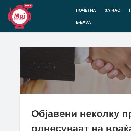
Прескокнете
до
ПОЧЕТНА
ЗА НАС
содржината
Е-БАЗА
Објавени неколку п
однесуваат на вра