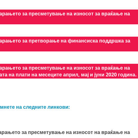
арањето за пресметување на износот за враќање на
барањето за претворање на финансиска поддршка за
арањето за пресметување на износот за враќање на
а на плати на месеците април, мај и јуни 2020 година.
мнете на следните линкови:
арањето за пресметување на износот на враќање на