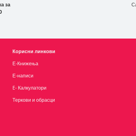
а за
С
0
Корисни линкови
Е-Книжења
Е-написи
E- Калкулатори
Теркови и обрасци