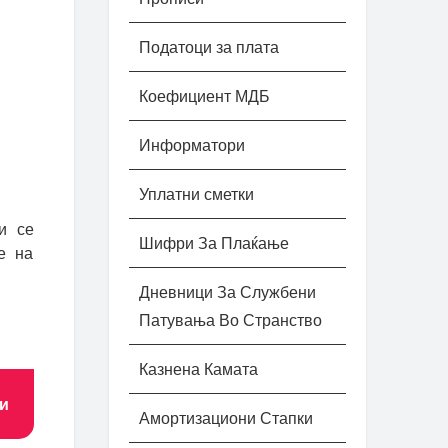
Податоци за плата
Коефициент МДБ
Информатори
Уплатни сметки
и се
Шифри За Плаќање
е на
Дневници За Службени
Патувања Во Странство
Казнена Камата
ри
Амортизациони Стапки