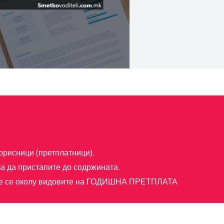
орисници (претплатници).
а да пристапите до содржината.
е се околу видовите на
ГОДИШНА ПРЕТПЛАТА