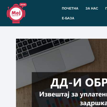
Прескокнете
до
ПОЧЕТНА
ЗА НАС
содржината
Е-БАЗА