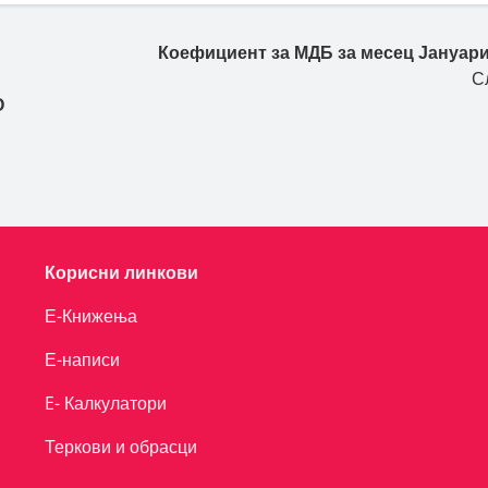
Коефициент за МДБ за месец Јануари
С
О
Корисни линкови
Е-Книжења
Е-написи
E- Калкулатори
Теркови и обрасци