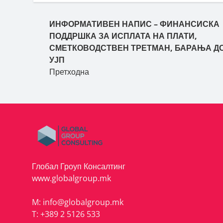
ИНФОРМАТИВЕН НАПИС – ФИНАНСИСКА
ПОДДРШКА ЗА ИСПЛАТА НА ПЛАТИ,
СМЕТКОВОДСТВЕН ТРЕТМАН, БАРАЊА Д
УЈП
Претходна
Глобал Гроуп Консалтинг
www.globalgroup.mk
M:
info@globalgroup.mk
T:
+389 2 5126 533