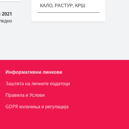
КАЛО, РАСТУР, КРШ
 2021
ледно
Информативни линкови
Заштита на личните податоци
Правила и Услови
GDPR колачиња и регулација