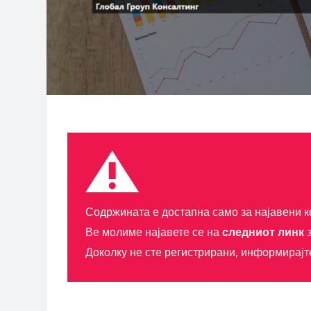
Содржината е достапна само за најавени к
Ве молиме најавете се на
следниот линк
з
Доколку не сте регистрирани, информирајт