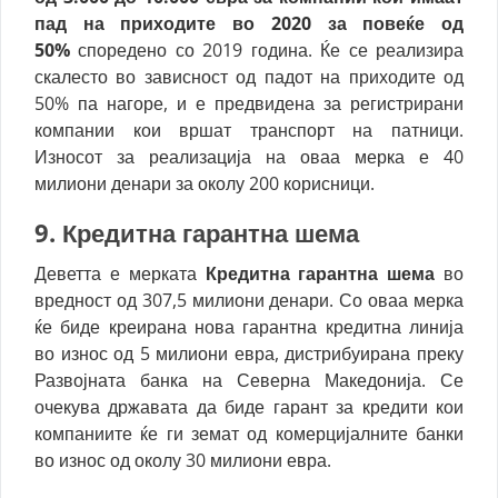
пад на приходите во 2020 за повеќе од
50%
споредено со 2019 година. Ќе се реализира
скалесто во зависност од падот на приходите од
50% па нагоре, и е предвидена за регистрирани
компании кои вршат транспорт на патници.
Износот за реализација на оваа мерка е 40
милиони денари за околу 200 корисници.
9.
Кредитна гарантна шема
Деветта е мерката
Кредитна гарантна шема
во
вредност од 307,5 милиони денари. Со оваа мерка
ќе биде креирана нова гарантна кредитна линија
во износ од 5 милиони евра, дистрибуирана преку
Развојната банка на Северна Македонија. Се
очекува државата да биде гарант за кредити кои
компаниите ќе ги земат од комерцијалните банки
во износ од околу 30 милиони евра.