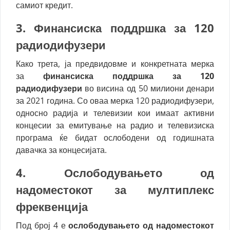
самиот кредит.
3. Финансиска поддршка за 120
радиодифузери
Како трета, ја предвидовме и конкретната мерка
за
финансиска поддршка за 120
радиодифузери
во висина од 50 милиони денари
за 2021 година. Со оваа мерка 120 радиодифузери,
односно радија и телевизии кои имаат активни
концесии за емитување на радио и телевизиска
програма ќе бидат ослободени од годишната
давачка за концесијата.
4. Ослободувањето од
надоместокот за мултиплекс
фреквенција
Под број 4 е
ослободувањето од надоместокот