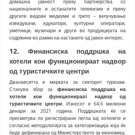
домашна јавност преку партнерства со
националните и останатите телевизии и преку
другите видови медиуми и трето – вклучување
изведувачи, едукатори, културни оператори,
уметници, музичари и други во продукцијата на
содржини во рамки на настаните од јавен интерес.
12. Ф
инансиска поддршка на
хотели кои функционираат надвор
од туристичките центри
Дванаесетта е мерката за секторот туризам.
Станува збор за
финансиска поддршка на
хотели кои функционираат надвор од
туристичките центри
. Износот е 64,6 милиони
денари за 2021 година. Поддршката ќе се
пресметува по регистрирани легла кај хотелите и
согласно методологијата за категоризација која ќе
биде дефинирана од Министерството за економија.