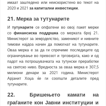
имаат заштедено или неискористено во текот на
2020 и 2021
за капитални инвестиции
.
21. Мерка за тутунарите
И
тутунарите
се опфатени во овој пакет мерки
со
финансиска поддршка
со мерката број 21.
Министерот за земјоделство, заменикот и нивните
тимови најдоа начин да помогнат на тутунарите.
Оваа мерка е за да ги спречиме последиците од
ограничување во превозот и трговијата, како и од
падот на потрошувачката на тутунски преработки
на светско ниво. Вредноста за оваа мерка е 307,5
милиони денари за 2021 година. Министерот
Арјанит Хоџа ќе ги соопшти деталите пред
тутунарите.
22. Б
ришењето камати на
граѓаните кон Јавни институции и