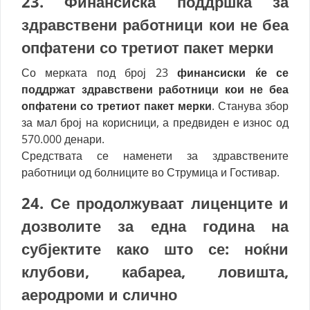
23. Ф
инансиска поддршка за
здравствени работници кои не беа
опфатени со третиот пакет мерки
Со мерката под број 23
финансиски ќе се
поддржат здравствени работници кои не беа
опфатени со третиот пакет мерки
. Станува збор
за мал број на корисници, а предвиден е износ од
570.000 денари.
Средствата се наменети за здравствените
работници од болниците во Струмица и Гостивар.
24. Се
продолжуваат лиценците и
дозволите за една година
на
субјектите како што се: ноќни
клубови, кабареа, ловишта,
аеродроми и слично