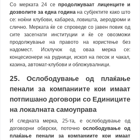
Со мерката 24 се
продолжуваат лиценците и
дозволите за една година
на субјектите како што
се: ноќни клубови, кабареа, ловишта, аеродроми и
слично. Мерката ќе се спроведе со јавен повик од
сите засегнати институции и ќе се овозможи
продолжување на правото на користење без
надомест. Исклучок од оваа мерка се:
концесионери на рудници, ископ на песок и чакал,
казина, автомат-клубови и обложувалници.
25. О
слободување од плаќање
пенали за компаниите кои имаат
потпишано договори со Единиците
на локалната самоуправа
И следната мерка, 25-та, e ослободување од
договорни обврски, поточно
ослободување од
плаќање пенали за компаниите кои имаат