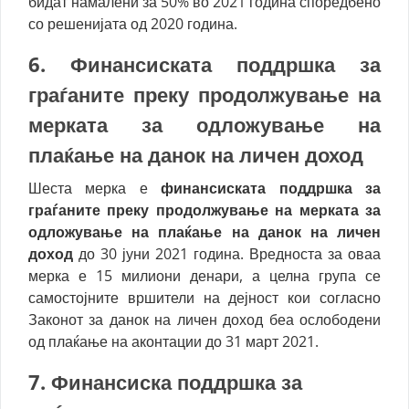
бидат намалени за 50% во 2021 година споредбено
со решенијата од 2020 година.
6. Ф
инансиската поддршка за
граѓаните преку продолжување на
мерката за одложување на
плаќање на данок на личен доход
Шеста мерка е
финансиската поддршка за
граѓаните преку продолжување на мерката за
одложување на плаќање на данок на личен
доход
до 30 јуни 2021 година. Вредноста за оваа
мерка е 15 милиони денари, а целна група се
самостојните вршители на дејност кои согласно
Законот за данок на личен доход беа ослободени
од плаќање на аконтации до 31 март 2021.
7. Финансиска поддршка за