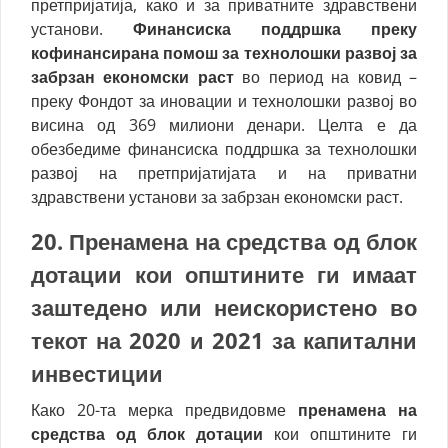
претпријатија, како и за приватните здравствени
установи.
Финансиска поддршка преку
кофинансирана помош за технолошки развој за
забрзан економски раст
во период на ковид –
преку Фондот за иновации и технолошки развој во
висина од 369 милиони денари. Целта е да
обезбедиме финансиска поддршка за технолошки
развој на претпријатијата и на приватни
здравствени установи за забрзан економски раст.
20. П
ренамена на средства од блок
дотации
кои општините ги имаат
заштедено или неискористено во
текот на 2020 и 2021
за капитални
инвестиции
Како 20-та мерка предвидовме
пренамена на
средства од блок дотации
кои општините ги