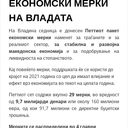
ЕКОНОМСКИ МЕРКИ
НА ВЛАДАТА
На Владина седница е донесен
Петтиот пакет
економски мерки
наменет за граѓаните и за
реалниот сектор,
за стабилна и развојна
македонска економија
и за подобрување на
ликвидноста на стопанството.
Кај повеќето мерки, поддршката ќе се користи до
крајот на 2021 година со цел да имаат влијание и
ефект врз економијата во текот на целата година.
Петтиот сет содржи вкупно
29 мерки
, во вредност
од
9,7 милијарди денари
или околу 160 милиони
евра, од кои 91,7 милиони се директни буџетски
трошења.
Мерките се распределени во 4 главни