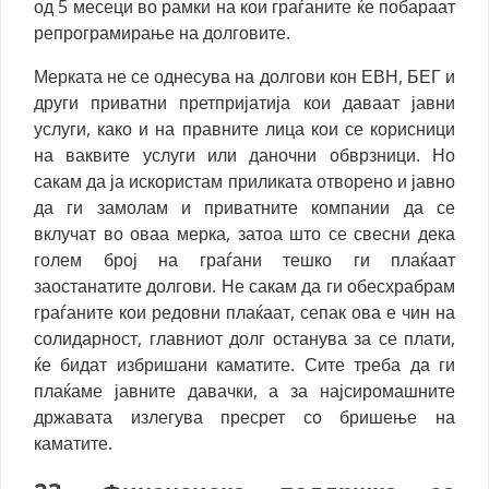
од 5 месеци во рамки на кои граѓаните ќе побараат
репрограмирање на долговите.
Мерката не се однесува на долгови кон ЕВН, БЕГ и
други приватни претпријатија кои даваат јавни
услуги, како и на правните лица кои се корисници
на ваквите услуги или даночни обврзници. Но
сакам да ја искористам приликата отворено и јавно
да ги замолам и приватните компании да се
вклучат во оваа мерка, затоа што се свесни дека
голем број на граѓани тешко ги плаќаат
заостанатите долгови. Не сакам да ги обесхрабрам
граѓаните кои редовни плаќаат, сепак ова е чин на
солидарност, главниот долг останува за се плати,
ќе бидат избришани каматите. Сите треба да ги
плаќаме јавните давачки, а за најсиромашните
државата излегува пресрет со бришење на
каматите.