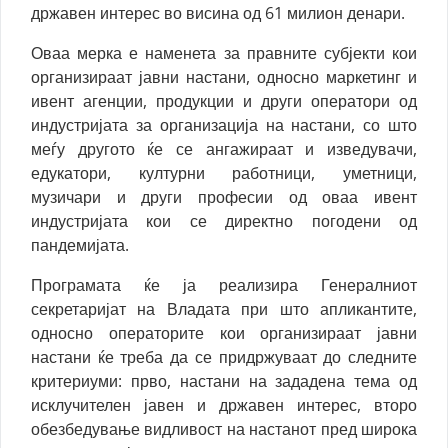
државен интерес во висина од 61 милион денари.
Оваа мерка е наменета за правните субјекти кои
организираат јавни настани, односно маркетинг и
ивент агенции, продукции и други оператори од
индустријата за организација на настани, со што
меѓу другото ќе се ангажираат и изведувачи,
едукатори, културни работници, уметници,
музичари и други професии од оваа ивент
индустријата кои се директно погодени од
пандемијата.
Програмата ќе ја реализира Генералниот
секретаријат на Владата при што апликантите,
односно операторите кои организираат јавни
настани ќе треба да се придржуваат до следните
критериуми: прво, настани на зададена тема од
исклучителен јавен и државен интерес, второ
обезбедување видливост на настанот пред широка