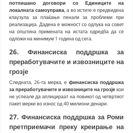
потпишано договори со Единиците на
локалната самоуправа
, а во истите е предвидена
клаузула за плаќање пенали за проблеми при
реализација. Дадена е можност со одлука на совет
на општина примената на истата одредба да се
одложи на минимум 1 година од сега.
26. Ф
инансиска поддршка за
преработувачите и извозниците на
грозје
Следната, 26-та мерка, е
финансиска поддршка
за преработувачите и извозниците на грозје
кои
не успеале да аплицираат на повикот од четвртиот
пакет мерки во износ од 40 милиони денари.
27. Ф
инансиска поддршка за Роми
претприемачи преку креирање на