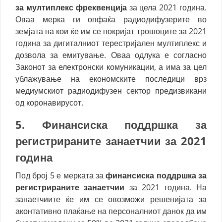
за мултиплекс фреквенција
за цела 2021 година.
Оваа мерка ги опфаќа радиодифузерите во
земјата на кои ќе им се покријат трошоците за 2021
година за дигиталниот терестријален мултиплекс и
дозвола за емитување. Оваа одлука е согласно
Законот за електронски комуникации, а има за цел
ублажување на економските последици врз
медиумскиот радиодифузен сектор предизвикани
од коронавирусот.
5. Финансиска поддршка за
регистрираните занаетчии
за 2021
година
Под број 5 е мерката за
финансиска поддршка за
регистрираните занаетчии
за 2021 година. На
занаетчиите ќе им се овозможи решенијата за
аконтативно плаќање на персоналниот данок да им