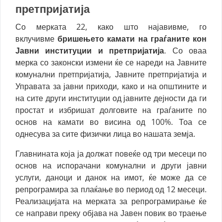
претпријатија
Со мерката 22, како што најавивме, го
вклучивме
бришењето камати на граѓаните кон
Јавни институции и претпријатија
. Со оваа
мерка со законски измени ќе се нареди на Јавните
комунални претпријатија, Јавните претпријатија и
Управата за јавни приходи, како и на општините и
на сите други институции од јавните дејности да ги
простат и избришат долговите на граѓаните по
основ на камати во висина од 100%. Тоа се
однесува за сите физички лица во нашата земја.
Главнината која ја должат повеќе од три месеци по
основ на испорачани комунални и други јавни
услуги, даноци и данок на имот, ќе може да се
репрограмира за плаќање во период од 12 месеци.
Реализацијата на мерката за репрограмирање ќе
се направи преку објава на Јавен повик во траење