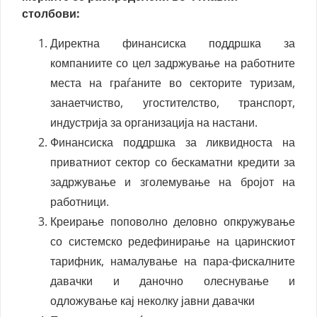
столбови:
Директна финансиска поддршка за
компаниите со цел задржување на работните
места на граѓаните во секторите туризам,
занаетчиство, угостителство, транспорт,
индустрија за организација на настани.
Финансиска поддршка за ликвидноста на
приватниот сектор со бескаматни кредити за
задржување и зголемување на бројот на
работници.
Креирање поповолно деловно опкружување
со системско редефинирање на царинскиот
тарифник, намалување на пара-фискалните
давачки и даночно олеснување и
одложување кај неколку јавни давачки