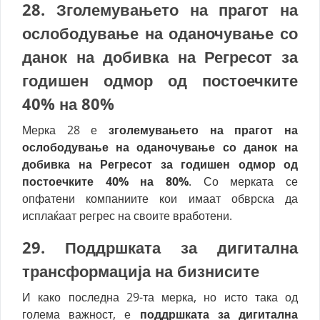
28. З
големувањето на прагот на
ослободување на оданочување со
данок на добивка на Регресот за
годишен одмор од постоечките
40% на 80%
Мерка 28 е
зголемувањето на прагот на
ослободување на оданочување со данок на
добивка на Регресот за годишен одмор од
постоечките 40% на 80%
. Со мерката се
опфатени компаниите кои имаат обврска да
исплаќаат регрес на своите вработени.
29. П
оддршката за дигитална
трансформација на бизнисите
И како последна 29-та мерка, но исто така од
голема важност, е
поддршката за дигитална