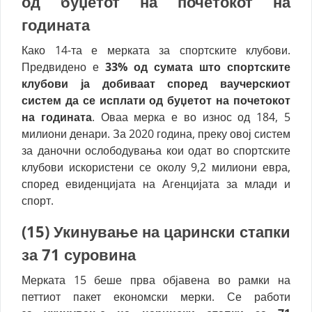
од буџетот на почетокот на
годината
Како 14-та е мерката за спортските клубови.
Предвидено е
33% од сумата што спортските
клубови ја добиваат според ваучерскиот
систем да се исплати од буџетот на почетокот
на годината
. Оваа мерка е во износ од 184, 5
милиони денари. За 2020 година, преку овој систем
за даночни ослободувања кои одат во спортските
клубови искористени се околу 9,2 милиони евра,
според евиденцијата на Агенцијата за млади и
спорт.
(15)
Укинување на царински стапки
за 71 суровина
Мерката 15 беше прва објавена во рамки на
петтиот пакет економски мерки. Се работи