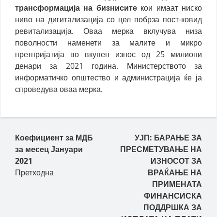
трансформација на бизнисите
кои имаат ниско
ниво на дигитализација со цел побрза пост-ковид
ревитализација. Оваа мерка вклучува низа
поволности наменети за малите и микро
претпријатија во вкупен износ од 25 милиони
денари за 2021 година. Министерството за
информатичко општество и администрација ќе ја
спроведува оваа мерка.
Пост навигација
Коефициент за МДБ
УЈП: БАРАЊЕ ЗА
за месец Јануари
ПРЕСМЕТУВАЊЕ НА
2021
ИЗНОСОТ ЗА
Претходна
ВРАЌАЊЕ НА
ПРИМЕНАТА
ФИНАНСИСКА
ПОДДРШКА ЗА