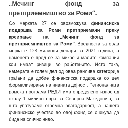
„Мечинг фонд за
претприемништво за Роми“
.
Со мерката 27 се овозможува
финансиска
поддршка за Роми претприемачи преку
креирање на „Мечинг фонд за
претприемништво за Роми“
. Вредноста за оваа
мерка е 123 милиони денари за 2021 година, а
наменета е пред се за микро и малите компании
кои имаат ризици во работењето. Исто така,
намерата е голем дел од оваа ранлива категорија
граѓани да добие финансиска поддршка со цел
формализирање на нивната дејност. Регионалната
ромска програма РЕДИ има определено износ од
околу 1 милион евра за Северна Македонија, за
што упатуваме огромна благодарност, а нашето
финансиско учество во овој фонд се очекува да
биде на слично ниво.