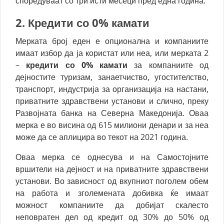
споредуваат со три исти месеци пред една година.
2. К
редити со 0% камати
Мерката број еден е опционaлна и компаниите
имаат избор да ја користат или неа, или мерката 2
–
кредити со 0% камати
за компаниите од
дејностите туризам, занаетчиство, угостителство,
транспорт, индустрија за организација на настани,
приватните здравствени установи и слично, преку
Развојната банка на Северна Македонија. Оваа
мерка е во висина од 615 милиони денари и за неа
може да се аплицира во текот на 2021 година.
Оваа мерка се однесува и на Самостојните
вршители на дејност и на приватните здравствени
установи. Во зависност од вкупниот поголем обем
на работа и зголемената добивка ќе имаат
можност компаниите да добијат скалесто
неповратен дел од кредит од 30% до 50% од