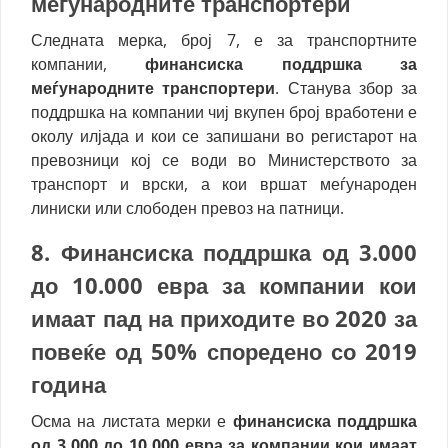
меѓународните транспортери
Следната мерка, број 7, е за транспортните
компании,
финансиска поддршка за
меѓународните транспортери
. Станува збор за
поддршка на компании чиј вкупен број вработени е
околу илјада и кои се запишани во регистарот на
превозници кој се води во Министерството за
транспорт и врски, а кои вршат меѓународен
линиски или слободен превоз на патници.
8. Ф
инансиска поддршка од 3.000
до 10.000 евра за компании кои
имаат пад на приходите во 2020 за
повеќе од 50%
споредено со 2019
година
Осма на листата мерки е
финансиска поддршка
од 3.000 до 10.000 евра за компании кои имаат