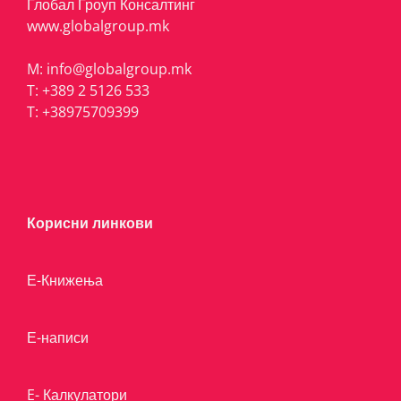
Глобал Гроуп Консалтинг
www.globalgroup.mk
M:
info@globalgroup.mk
T:
+389 2 5126 533
T:
+38975709399
Корисни линкови
Е-Книжења
Е-написи
E- Калкулатори