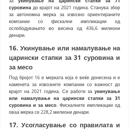
за
укинување на царински стапки за 71
суровина
до крајот на 2021 година. Станува збор
за автономна мерка за извозно ориентираните
компании со фискални импликации од
ослободувањето во висина од 436,6 милиони
денари.
16.
Укинување или намалување на
царински стапки за 31 суровина и
за месо
Под бројот 16 е мерката која е веќе донесена и е
наменета за извозните компании со важност до
крајот на 2021 година. Се работи за
укинување
или намалување на царински стапки за 31
суровина и за месо
. Фискалните импликации од
оваа мерка се 228,2 милиони денари.
17. У
согласување со правилата и