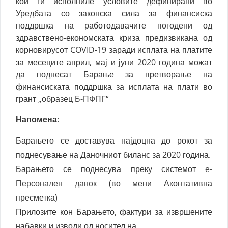
кои ги исполниле условите дефинирани во
Уредбата со законска сила за финансиска
поддршка на работодавачите погодени од
здравствено-економската криза предизвикана од
корновирусот COVID-19 заради исплата на платите
за месеците април, мај и јуни 2020 година можат
да поднесат Барање за претворање на
финансиската поддршка за исплата на плати во
грант „образец
Б-ПФПГ
“
Напомена
:
Барањето се доставува најдоцна до рокот за
поднесување на Даночниот биланс за 2020 година.
Барањето се поднесува преку системот
е-
Персонален данок
(во мени Аконтативна
пресметка)
Прилозите кон Барањето, фактури за извршените
набавки и изводи од носител на