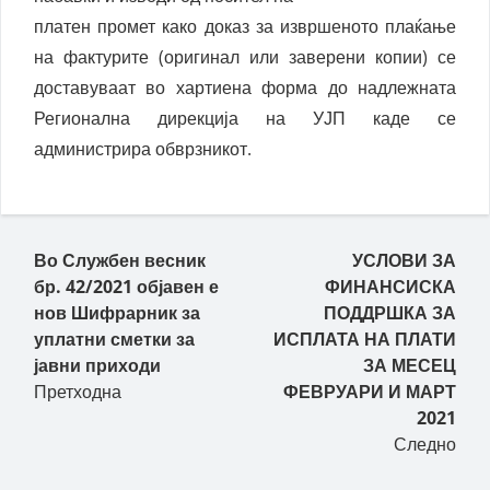
платен промет како доказ за извршеното плаќање
на фактурите (оригинал или заверени копии) се
доставуваат во хартиена форма до надлежната
Регионална дирекција на УЈП каде се
администрира обврзникот.
Пост навигација
Во Службен весник
УСЛОВИ ЗА
бр. 42/2021 објавен е
ФИНАНСИСКА
нов Шифрарник за
ПОДДРШКА ЗА
уплатни сметки за
ИСПЛАТА НА ПЛАТИ
јавни приходи
ЗА МЕСЕЦ
Претходна
ФЕВРУАРИ И МАРТ
2021
Следно