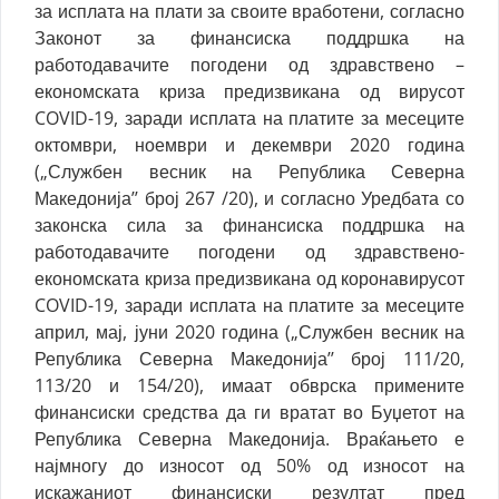
за исплата на плати за своите вработени, согласно
Законот за финансиска поддршка на
работодавачите погодени од здравствено –
економската криза предизвикана од вирусот
COVID-19, заради исплата на платите за месеците
октомври, ноември и декември 2020 година
(„Службен весник на Република Северна
Македонија’’ број 267 /20), и согласно Уредбата со
законска сила за финансиска поддршка на
работодавачите погодени од здравствено-
економската криза предизвикана од коронавирусот
COVID-19, заради исплата на платите за месеците
април, мај, јуни 2020 година („Службен весник на
Република Северна Македонија’’ број 111/20,
113/20 и 154/20), имаат обврска примените
финансиски средства да ги вратат во Буџетот на
Република Северна Македонија. Враќањето е
најмногу до износот од 50% од износот на
искажаниот финансиски резултат пред