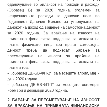
оданочување во Билансот на приходи и расходи
(Образец
Б
) за 2020 година, зголемен за
непризнаените расходи за даночни цели во
Годишниот Даночен Биланс за утврдување на
данокот на доход од вршење на самостојна дејност
за 2020 година. За враќање на износот на
примената финансиска поддршка за исплата на
плати, физичките лица кои вршат самостојна
дејност треба да поднесат Барање за
пресметување на износот за враќање на
примената финансиска поддршка за исплата на
плати и тоа:
–
„образец
ДБ-БВ-ФП-2
“, за месеците април, мај и
јуни 2020 година
–
„образец
ДБ-БВ-ФП-1
” за месеците октомври,
ноември и декември 2020 година.
2. БАРАЊЕ ЗА ПРЕСМЕТУВАЊЕ НА ИЗНОСОТ
ЗА ВРАЌАЊЕ НА ПРИМЕНАТА ФИНАНСИСКА