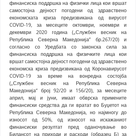
финансиска поддршка на физички лица кои вршат
самостојна дејност погодени од здравствено
економската криза предизвикана од вирусот
COVID-19, за месеците октомври, ноември и
декември 2020 година („Службен весник на
Република Северна Македонија” бр.267/20) и
согласно со Уредбата со законска сила за
финансиска поддршка на физичките лица кои
вршат самостојна дејност погодени од здравствено
економска криза предизвикана од Коронавирусот
COVID-19 за време на вонредна состојба
(„Службен весник на Република Северна
Македонија“ број 92/20 и 156/20), за месеците
април, мај и јуни, имаат обврска примените
финансиски средства да ги вратат во Буџетот на
Република Северна Македонија, но најмногу до
износот од 50%, од износот на искажаниот
финансиски резултат пред оданочување во
Билансот на приходи и расходи (образец
Б
) за