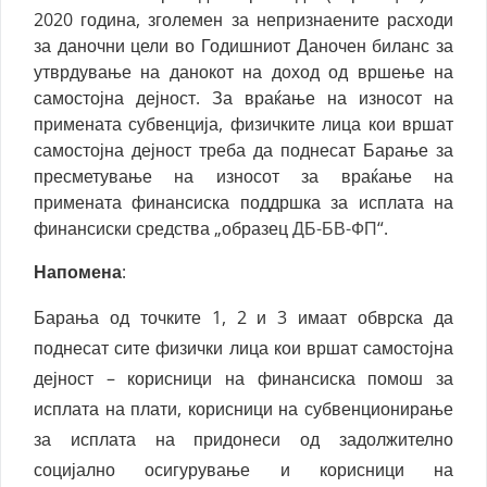
2020 година, зголемен за непризнаените расходи
за даночни цели во Годишниот Даночен биланс за
утврдување на данокот на доход од вршење на
самостојна дејност. За враќање на износот на
примената субвенција, физичките лица кои вршат
самостојна дејност треба да поднесат Барање за
пресметување на износот за враќање на
примената финансиска поддршка за исплата на
финансиски средства „образец
ДБ-БВ-ФП
“.
Напомена
:
Барања од точките 1, 2 и 3 имаат обврска да
поднесат сите физички лица кои вршат самостојна
дејност – корисници на финансиска помош за
исплата на плати, корисници на субвенционирање
за исплата на придонеси од задолжително
социјално осигурување и корисници на