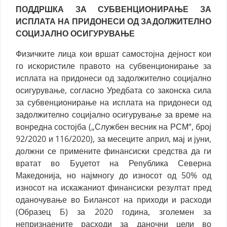
ПОДДРШКА ЗА СУБВЕНЦИОНИРАЊЕ ЗА
ИСПЛАТА НА ПРИДОНЕСИ ОД ЗАДОЛЖИТЕЛНО
СОЦИЈАЛНО ОСИГУРУВАЊЕ
Физичките лица кои вршат самостојна дејност кои
го искористиле правото на субвенционирање за
исплата на придонеси од задолжително социјално
осигурување, согласно Уредбата со законска сила
за субвенционирање на исплата на придонеси од
задолжително социјално осигурување за време на
вонредна состојба („Службен весник на РСМ“, број
92/2020 и 116/2020), за месеците април, мај и јуни,
должни се примените финансиски средства да ги
вратат во Буџетот на Република Северна
Македонија, но најмногу до износот од 50% од
износот на искажаниот финансиски резултат пред
оданочување во Билансот на приходи и расходи
(Образец
Б
) за 2020 година, зголемен за
непризнаените расходи за даночни цели во