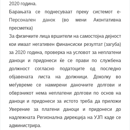
2020 година.
Барањата се поднесуваат преку системот
е-
Персонален данок
(во мени Аконтативна
пресметка)
За физичките лица вршители на самостојна дејност
кои имаат негативен финансиски резултат (загуба)
за 2020 година, проверка на условот за неплатени
даноци и придонеси ќе се прави по службена
должност согласно податоците од последно
објавената листа на должници. Доколку во
меѓувреме се намирени даночните долгови и
обврзникот нема неплатени долгови по основ на
даноци и придонеси за истото треба да приложи
Уверение за платени даноци и придонеси до
надлежната Регионална дирекција на УЈП каде се
администрира.