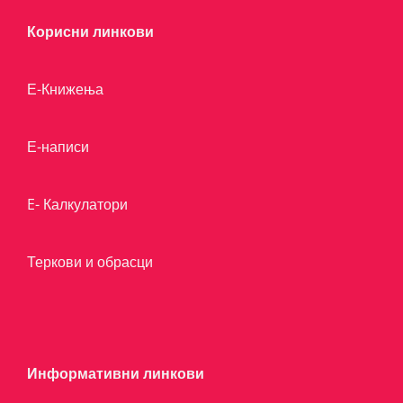
Корисни линкови
Е-Книжења
Е-написи
E- Калкулатори
Теркови и обрасци
Информативни линкови