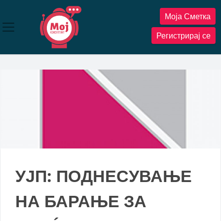
Прескокнете
Моја Сметка
до
содржината
Регистрирај се
УЈП: ПОДНЕСУВАЊЕ
НА БАРАЊЕ ЗА