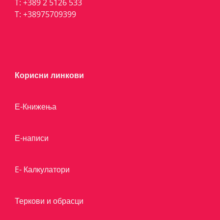
T:
+389 2 5126 533
T:
+38975709399
Корисни линкови
Е-Книжења
Е-написи
E- Калкулатори
Теркови и обрасци