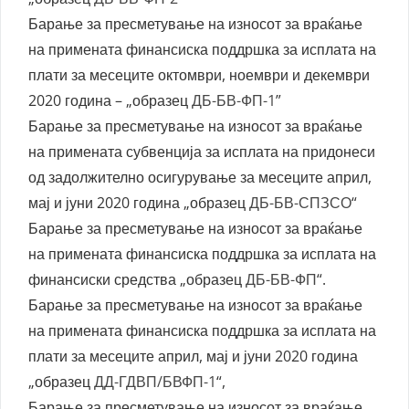
Барање за пресметување на износот за враќање
на примената финансиска поддршка за исплата на
плати за месеците октомври, ноември и декември
2020 година – „образец
ДБ-БВ-ФП-1
”
Барање за пресметување на износот за враќање
на примената субвенција за исплата на придонеси
од задолжително осигурување за месеците април,
мај и јуни 2020 година „образец
ДБ-БВ-СПЗСО
“
Барање за пресметување на износот за враќање
на примената финансиска поддршка за исплата на
финансиски средства „образец
ДБ-БВ-ФП
“.
Барање за пресметување на износот за враќање
на примената финансиска поддршка за исплата на
плати за месеците април, мај и јуни 2020 година
„образец
ДД-ГДВП/БВФП-1
“,
Барање за пресметување на износот за враќање