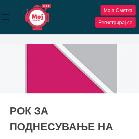
Прескокнете
Моја Сметка
до
содржината
Регистрирај се
РОК ЗА
ПОДНЕСУВАЊЕ НА