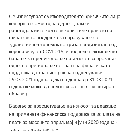
Се известуваат сметководителите, физичките лица
кои вршат самостојна дејност, како и
работодавачите кои го искористиле правото на
финансиска поддршка за справување со
здравствено-економската криза предизвикана од
коронавирусот COVID-19, и поднеле некомплетно
барање за пресметување на износот за враќање
односно претворање во грант на финасиската
поддршка до крајниот рок на поднесување
25.03.2021 година, дека најдоцна до 31.03.2021
година ќе може да поднесуваат нов – коригиран
образец:
Барање за пресметување на износот за враќање
на примената финансиска поддршка за исплата на
плати за месеците април, мај и јуни 2020 година -
„образец
ДБ-БВ-ФП-2
“