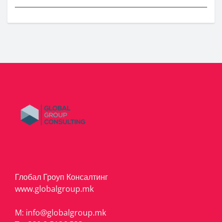
Глобал Гроуп Консалтинг
www.globalgroup.mk
M:
info@globalgroup.mk