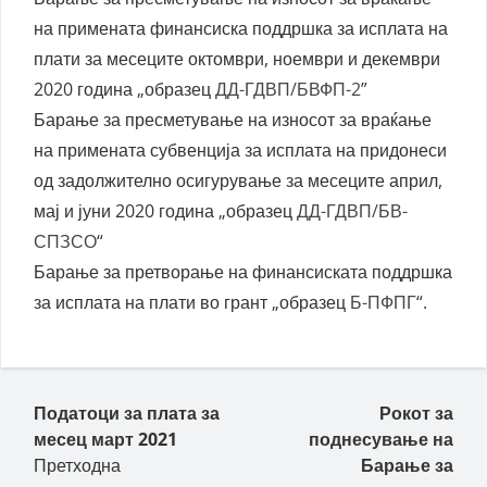
на примената финансиска поддршка за исплата на
плати за месеците октомври, ноември и декември
2020 година „образец
ДД-ГДВП/БВФП-2
”
Барање за пресметување на износот за враќање
на примената субвенција за исплата на придонеси
од задолжително осигурување за месеците април,
мај и јуни 2020 година „образец
ДД-ГДВП/БВ-
СПЗСО
“
Барање за претворање на финансиската поддршка
за исплата на плати во грант „образец
Б-ПФПГ
“.
Пост навигација
Податоци за плата за
Рокот за
месец март 2021
поднесување на
Претходна
Барање за