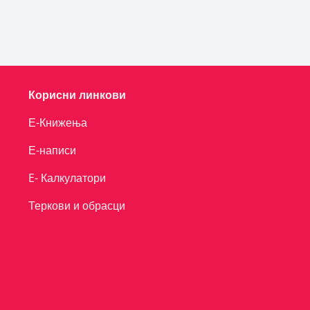
Корисни линкови
Е-Книжења
Е-написи
E- Калкулатори
Теркови и обрасци