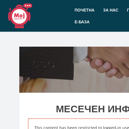
Прескокнете
до
ПОЧЕТНА
ЗА НАС
содржината
Е-БАЗА
МЕСЕЧЕН ИНФО
This content has been restricted to logged-in us