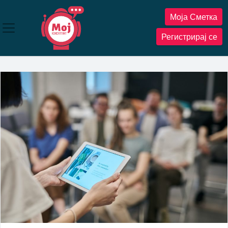
Прескокнете
Моја Сметка
до
содржината
Регистрирај се