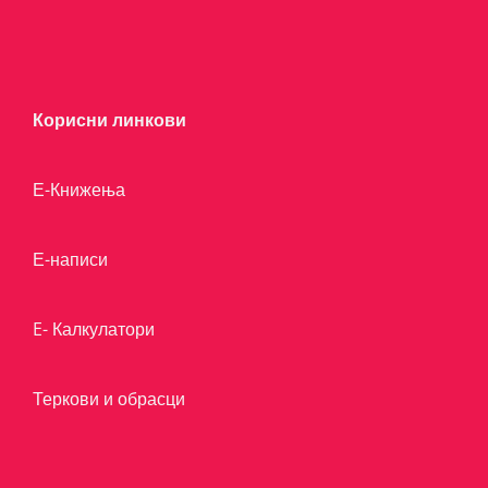
Корисни линкови
Е-Книжења
Е-написи
E- Калкулатори
Теркови и обрасци