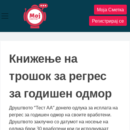
Прескокнете
Моја Сметка
до
содржината
Регистрирај се
Книжење на
трошок за регрес
за годишен одмор
Друштвото “Тест АА” донело одлука за исплата на
регрес за годишен одмор на своите вработени.
Друштвото заклучно со датумот на носење на
одлука брои 30 вработени кои ги исполнуваат