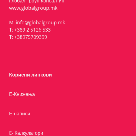
Глобал Гроуп Консалтинг
www.globalgroup.mk
M:
info@globalgroup.mk
T:
+389 2 5126 533
T:
+38975709399
Корисни линкови
Е-Книжења
Е-написи
E- Калкулатори