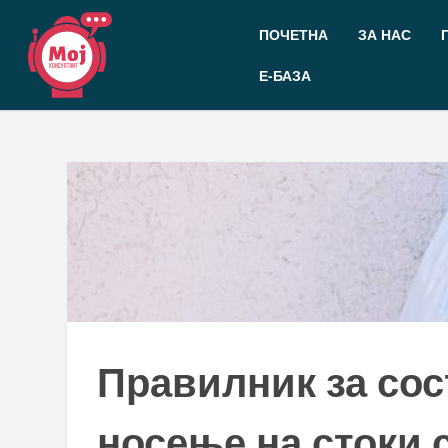
Прескокнете
до
ПОЧЕТНА
ЗА НАС
содржината
Е-БАЗА
Правилник за сос
носење на стоки 