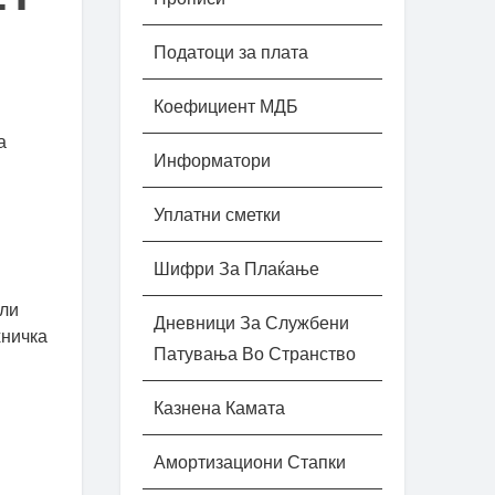
Податоци за плата
Коефициент МДБ
а
Информатори
Уплатни сметки
Шифри За Плаќање
али
Дневници За Службени
хничка
Патувања Во Странство
Казнена Камата
Амортизациони Стапки