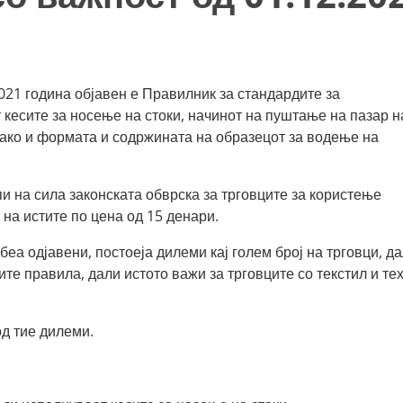
021 година објавен е Правилник за стандардите за
 кесите за носење на стоки, начинот на пуштање на пазар н
како и формата и содржината на образецот за водење на
и на сила законската обврска за трговците за користење
на истите по цена од 15 денари.
еа одјавени, постоеја дилеми кај голем број на трговци, д
те правила, дали истото важи за трговците со текстил и те
д тие дилеми.