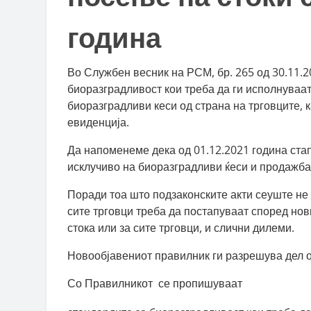
година
Во Службен весник на РСМ, бр. 265 од 30.11.2
биоразградливост кои треба да ги исполнуваат
биоразградливи кеси од страна на трговците, 
евиденција.
Да напоменеме дека од 01.12.2021 година стап
исклучиво на биоразградливи ќеси и продажба 
Поради тоа што подзаконските акти сеуште не б
сите трговци треба да постапуваат според нови
стока или за сите трговци, и слични дилеми.
Новообјавениот правилник ги разрешува дел о
Со Правилникот се пропишуваат