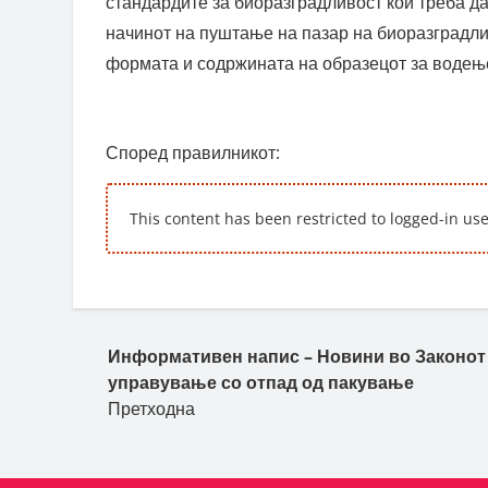
стандардите за биоразградливост кои треба да
начинот на пуштање на пазар на биоразградлив
формата и содржината на образецот за водење
Според правилникот:
This content has been restricted to logged-in us
Пост навигација
Информативен напис – Новини во Законот
управување со отпад од пакување
Претходна