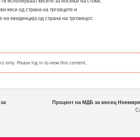
 ги исполнуваат кесите за носење на стоки,
и кеси од страна на трговците и
 на евиденција од страна на трговецот.
ers only. Please
log in
to view this content.
 за
Процент на МДБ за месец Ноември
С