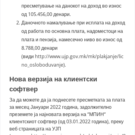
пресметување на данокот на доход во износ
од 105.456,00 денари.
Даночното намалување при исплата на доход
од работа по основна плата, надоместоци на
плата и пензија, намесечно ниво во износ од
8.788,00 денари
(види
http://www.ujp.gov.mk/mk/plakjanje/lic
no_osloboduvanje
).
Нова верзија на клиентски
софтвер
За да можете да ја поднесете пресметката за плата
за месец Јануари 2022 година, задолжително
преземете ја најновата верзија на “МПИН“
клиентскиот софтвер (од 03.01.2022 година), преку
веб страницата на УЈП