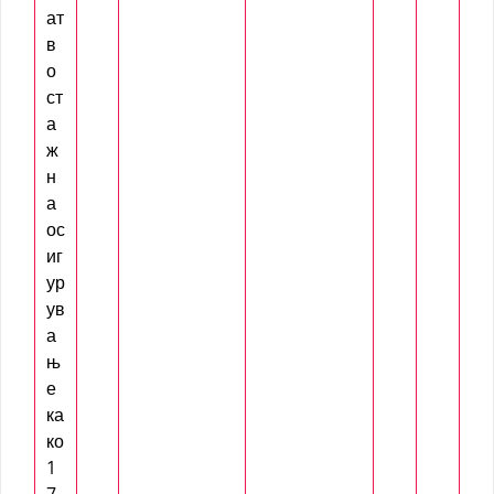
ат
в
о
ст
а
ж
н
а
ос
иг
ур
ув
а
њ
е
ка
ко
1