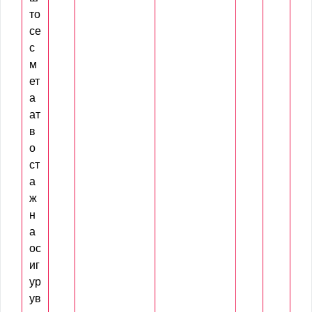
то
се
с
м
ет
а
ат
в
о
ст
а
ж
н
а
ос
иг
ур
ув