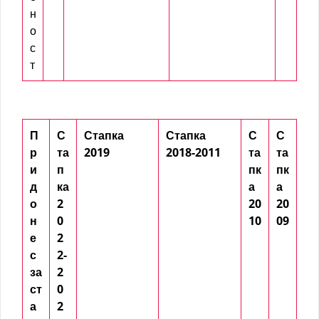
н
о
с
т
П
С
Стапка
Стапка
С
С
р
та
2019
2018-2011
та
та
и
п
пк
пк
д
ка
а
а
о
2
20
20
н
0
10
09
е
2
с
2-
за
2
ст
0
а
2