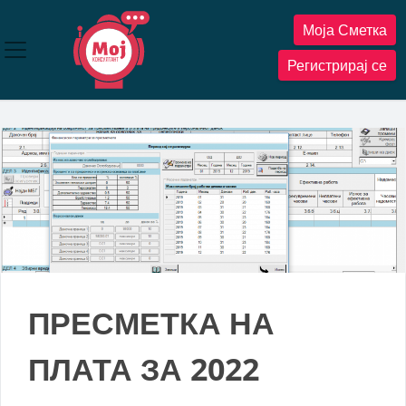
Прескокнете
Моја Сметка
до
содржината
Регистрирај се
ПРЕСМЕТКА НА
ПЛАТА ЗА 2022