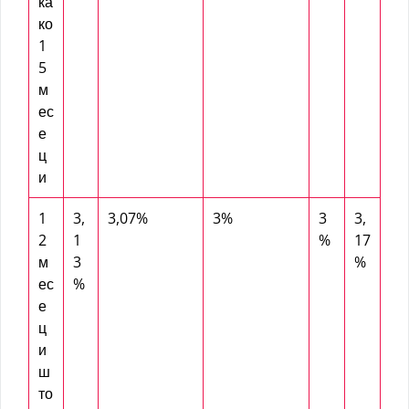
ка
ко
1
5
м
ес
е
ц
и
1
3,
3,07%
3%
3
3,
2
1
%
17
м
3
%
ес
%
е
ц
и
ш
то