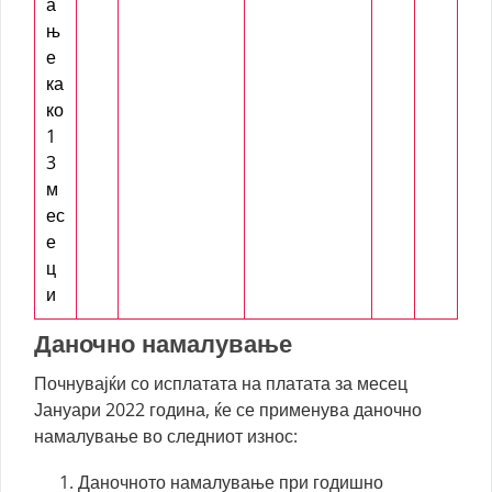
а
њ
е
ка
ко
1
3
м
ес
е
ц
и
Даночно намалување
Почнувајќи со исплатата на платата за месец
Јануари 2022 година, ќе се применува даночно
намалување во следниот износ:
Даночното намалување при годишно