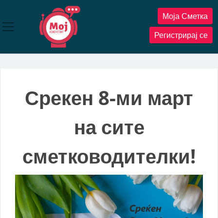
Прескокнете
Моја Сметка
до
содржината
Регистрирај се
Срекен 8-ми март
на сите
сметководителки!