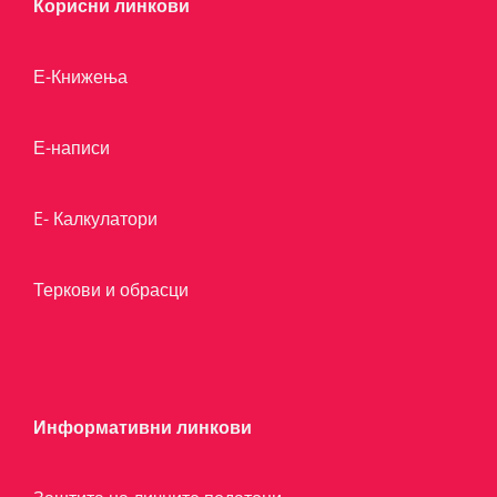
Корисни линкови
Е-Книжења
Е-написи
E- Калкулатори
Теркови и обрасци
Информативни линкови