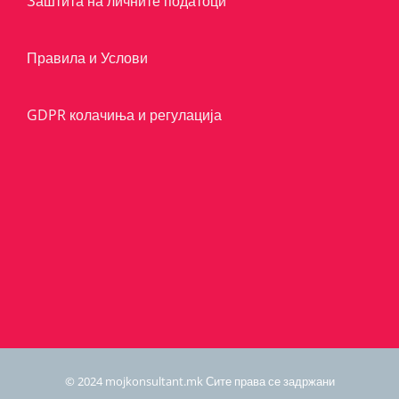
Заштита на личните податоци
Правила и Услови
GDPR колачиња и регулација
© 2024 mojkonsultant.mk Сите права се задржани