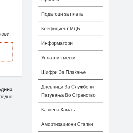
Податоци за плата
Коефициент МДБ
нови.
Информатори
Уплатни сметки
Шифри За Плаќање
Дневници За Службени
одина
Патувања Во Странство
ледно
Казнена Камата
Амортизациони Стапки