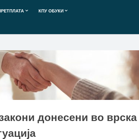
ПРЕТПЛАТА
КПУ ОБУКИ
закони донесени во врска
туација