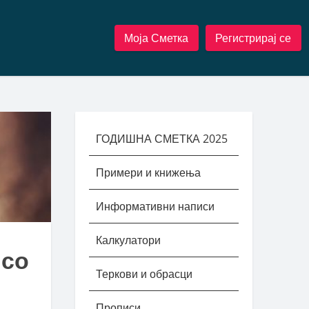
Моја Сметка
Регистрирај се
ГОДИШНА СМЕТКА 2025
Примери и книжења
Информативни написи
Калкулатори
 со
Теркови и обрасци
Прописи