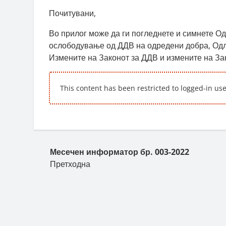
Почитувани,
Во прилог може да ги погледнете и симнете О
ослободување од ДДВ на одредени добра, Одл
Измените на Законот за ДДВ и измените на Зак
This content has been restricted to logged-in us
Пост навигација
Месечен информатор бр. 003-2022
Претходна