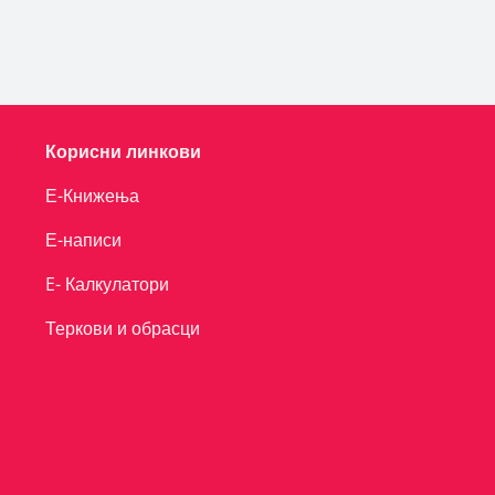
Корисни линкови
Е-Книжења
Е-написи
E- Калкулатори
Теркови и обрасци