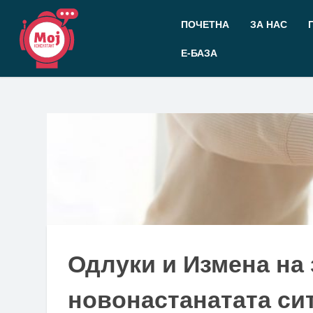
Прескокнете
до
ПОЧЕТНА
ЗА НАС
содржината
Е-БАЗА
Одлуки и Измена на 
новонастанатата си