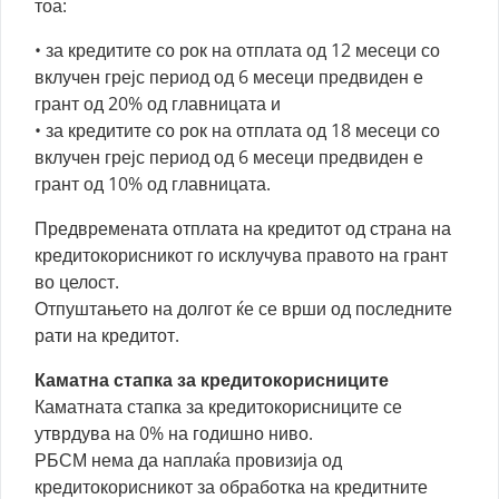
тоа:
• за кредитите со рок на отплата од 12 месеци со
вклучен грејс период од 6 месеци предвиден е
грант од 20% од главницата и
• за кредитите со рок на отплата од 18 месеци со
вклучен грејс период од 6 месеци предвиден е
грант од 10% од главницата.
Предвремената отплата на кредитот од страна на
кредитокорисникот го исклучува правото на грант
во целост.
Отпуштањето на долгот ќе се врши од последните
рати на кредитот.
Каматна стапка за кредитокорисниците
Каматната стапка за кредитокорисниците се
утврдува на 0% на годишно ниво.
РБСМ нема да наплаќа провизија од
кредитокорисникот за обработка на кредитните