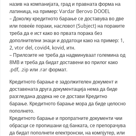
назив на компанијата, град и правната форма на
латиница, на пример: Vardar Berovo DOOEL
– Доколку кредитното барање се доставува во две
или повеќе пораки, насловот (Subject) на пораките
треба да е ист како во првата порака без
дополнителни знаци и додатоци како на пример: 1,
2, vtor del, covid4, kovid, итн.
– Прилозите не треба да надминуваат големина од
8MB и треба да бидат доставени во прилог како
.pdf, .zip или .rar формат.
Кредитното барање е задолжителен документ и
доставената друга документација нема да биде
разгледана додека не се достави Кредитно
барање. Кредитното барање мора да биде целосно
пополнето.
Кредитното барање и пропратните документи чии
обрасци се пропишани од банката, се препорачува
да бидат пополнети електронски, на компјутер, или