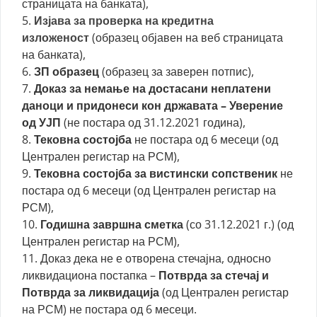
страницата на банката),
5.
Изјава за проверка на кредитна
изложеност
(образец објавен на веб страницата
на банката),
6.
ЗП образец
(образец за заверен потпис),
7.
Доказ за немање на достасани неплатени
даноци и придонеси кон државата – Уверение
од УЈП
(не постара од 31.12.2021 година),
8.
Тековна состојба
не постара од 6 месеци (од
Централен регистар на РСМ),
9.
Тековна состојба за вистински сопственик
не
постара од 6 месеци (од Централен регистар на
РСМ),
10.
Годишна завршна сметка
(со 31.12.2021 г.) (од
Централен регистар на РСМ),
11. Доказ дека не е отворена стечајна, односно
ликвидациона постапка –
Потврда за стечај и
Потврда за ликвидација
(од Централен регистар
на РСМ) не постара од 6 месеци.