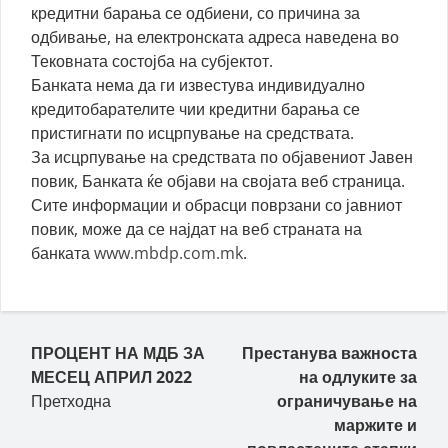
кредитни барања се одбиени, со причина за
одбивање, на електронската адреса наведена во
Тековната состојба на субјектот.
Банката нема да ги известува индивидуално
кредитобарателите чии кредитни барања се
пристигнати по исцрпување на средствата.
За исцрпување на средствата по објавениот Јавен
повик, Банката ќе објави на својата веб страница.
Сите информации и обрасци поврзани со јавниот
повик, може да се најдат на веб страната на
банката
www.mbdp.com.mk
.
Пост навигација
ПРОЦЕНТ НА МДБ ЗА
Престанува важноста
МЕСЕЦ АПРИЛ 2022
на одлуките за
Претходна
ограничување на
маржите и