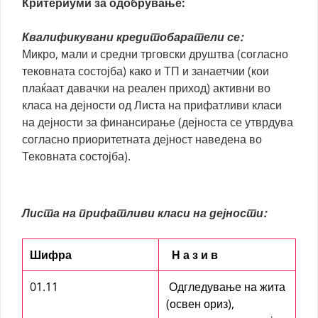
Критериуми за одобрување:
Квалификувани кредитобаратели се:
Микро, мали и средни трговски друштва (согласно
тековната состојба) како и ТП и занаетчии (кои
плаќаат давачки на реален приход) активни во
класа на дејности од Листа на прифатливи класи
на дејности за финансирање (дејноста се утврдува
согласно приоритетната дејност наведена во
Тековната состојба).
Листа на прифатливи класи на дејности:
Шифра
Н а з и в
01.11
Одгледување на жита
(освен ориз),