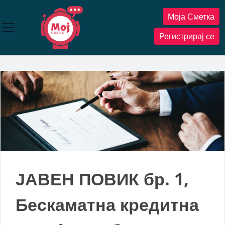
Прескокнете
Моја Сметка
до
содржината
Регистрирај се
ЈАВЕН ПОВИК бр. 1,
Бескаматна кредитна