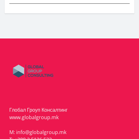
Глобал Гроуп Консалтинг
www.globalgroup.mk
M:
info@globalgroup.mk