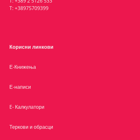
T:
+389 2 5126 533
T:
+38975709399
Корисни линкови
Е-Книжења
Е-написи
E- Калкулатори
Теркови и обрасци