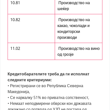
10.81
Производство на
шеќер
10.82
Производство на
какао, чоколади и
кондиторски
производи
11.02
Производство на вино
од грозје
Кредитобарателите треба да ги исполнат
следните критериуми:
• Регистрирани се во Република Северна
Македонија,
• Се најмалку 51% во приватна сопственост,
• Немаат неподмирени обврски кон државата
докажано со потврда од УЈП не постара од