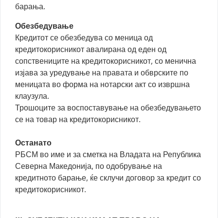
барања.
Обезбедување
Кредитот се обезбедува со меница од
кредитокорисникот авалирана од еден од
сопствениците на кредитокорисникот, со менична
изјава за уредување на правата и обврските по
меницата во форма на нотарски акт со извршна
клаузула.
Трошоците за воспоставување на обезбедувањето
се на товар на кредитокорисникот.
Останато
РБСМ во име и за сметка на Владата на Република
Северна Македонија, по одобрување на
кредитното барање, ќе склучи договор за кредит со
кредитокорисникот.