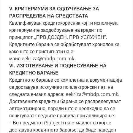
V. КРИТЕРИУМИ ЗА ОДЛУЧУВАЊЕ ЗА
РАСПРЕДЕЛБА НА СРЕДСТВАТА
Квалификуван кредитокорисник кој ги исполнува
критериумите заодобрување на кредит по
принципот ,,ПРВ ДОЈДЕН, ПРВ УСЛУЖЕН”.
Кредитните барања се обработуваат хронолошки
како што се пристигнати на е-
маил
eekriza@mbdp.com.mk
.
VI. ИЗГОТВУВАЊЕ И ПОДНЕСУВАЊЕ НА
КРЕДИТНО БАРАЊЕ
Кредитното барање со комплетната документација
се доставува исклучиво по електронски пат, на
следната е-маил адреса:
eekriza@mbdp.com.mk
.
Доставените кредитни барања се распределуваат
автоматизирано, поради што е неопходно да се
почитуваат следните правила при аплицирање:
– Во предметот (Subject) на е-маилот со кој се
доставува кредитното барање, да биде наведен