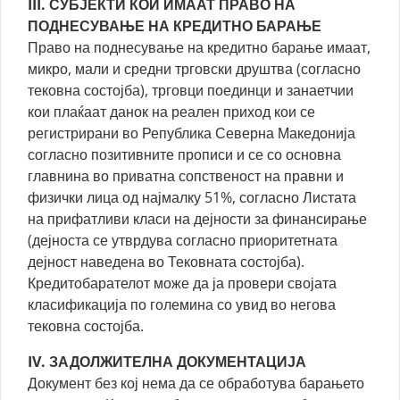
III. СУБЈЕКТИ КОИ ИМААТ ПРАВО НА
ПОДНЕСУВАЊЕ НА КРЕДИТНО БАРАЊЕ
Право на поднесување на кредитно барање имаат,
микро, мали и средни трговски друштва (согласно
тековна состојба), трговци поединци и занаетчии
кои плаќаат данок на реален приход кои се
регистрирани во Република Северна Македонија
согласно позитивните прописи и се со основна
главнина во приватна сопственост на правни и
физички лица од најмалку 51%, согласно Листата
на прифатливи класи на дејности за финансирање
(дејноста се утврдува согласно приоритетната
дејност наведена во Тековната состојба).
Кредитобарателот може да ја провери својата
класификација по големина со увид во негова
тековна состојба.
IV. ЗАДОЛЖИТЕЛНА ДОКУМЕНТАЦИЈА
Документ без кој нема да се обработува барањето