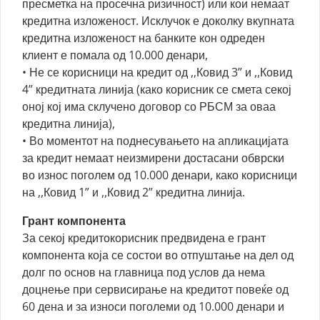
пресметка на просечна ризичност) или кои немаат
кредитна изложеност. Исклучок е доколку вкупната
кредитна изложеност на банките кон одреден
клиент е помала од 10.000 денари,
• Не се корисници на кредит од ,,Ковид 3” и ,,Ковид
4” кредитната линија (како корисник се смета секој
оној кој има склучено договор со РБСМ за оваа
кредитна линија),
• Во моментот на поднесувањето на апликацијата
за кредит немаат неизмирени достасани обврски
во износ поголем од 10.000 денари, како корисници
на ,,Ковид 1” и ,,Ковид 2” кредитна линија.
Грант компонента
За секој кредитокорисник предвидена е грант
компонента која се состои во отпуштање на дел од
долг по основ на главница под услов да нема
доцнење при сервисирање на кредитот повеќе од
60 дена и за износи поголеми од 10.000 денари и