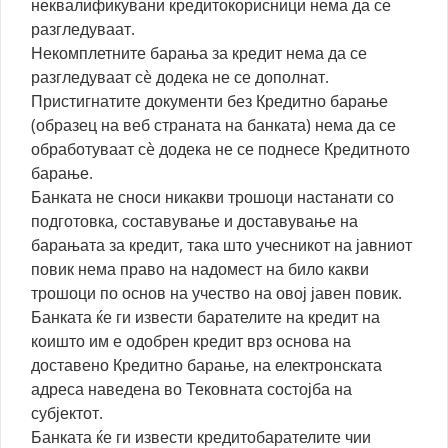
неквалификувани кредитокорисници нема да се
разгледуваат.
Некомплетните барања за кредит нема да се
разгледуваат сè додека не се дополнат.
Пристигнатите документи без Кредитно барање
(образец на веб страната на банката) нема да се
обработуваат сè додека не се поднесе Кредитното
барање.
Банката не сноси никакви трошоци настанати со
подготовка, составување и доставување на
барањата за кредит, така што учесникот на јавниот
повик нема право на надомест на било какви
трошоци по основ на учество на овој јавен повик.
Банката ќе ги извести барателите на кредит на
коишто им е одобрен кредит врз основа на
доставено Кредитно барање, на електронската
адреса наведена во Тековната состојба на
субјектот.
Банката ќе ги извести кредитобарателите чии