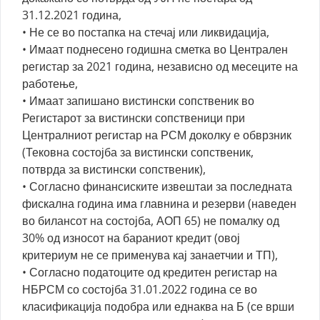
31.12.2021 година,
• Не се во постапка на стечај или ликвидација,
• Имаат поднесено годишна сметка во Централен
регистар за 2021 година, независно од месеците на
работење,
• Имаат запишано вистински сопственик во
Регистарот за вистински сопственици при
Централниот регистар на РСМ доколку е обврзник
(Тековна состојба за вистински сопственик,
потврда за вистински сопственик),
• Согласно финансиските извештаи за последната
фискална година има главнина и резерви (наведен
во билансот на состојба, АОП 65) не помалку од
30% од износот на бараниот кредит (овој
критериум не се применува кај занаетчии и ТП),
• Согласно податоците од кредитен регистар на
НБРСМ со состојба 31.01.2022 година се во
класификација подобра или еднаква на Б (се врши