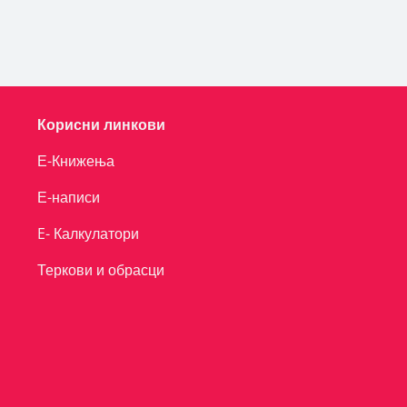
Корисни линкови
Е-Книжења
Е-написи
E- Калкулатори
Теркови и обрасци