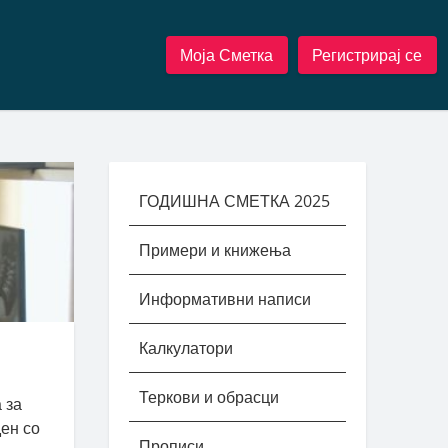
Моја Сметка
Регистрирај се
ГОДИШНА СМЕТКА 2025
Примери и книжења
Информативни написи
Калкулатори
Теркови и обрасци
 за
ден со
Прописи