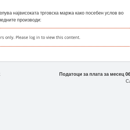
елува највисоката трговска маржа како посебен услов во
следните производи:
ers only. Please
log in
to view this content.
2
Податоци за плата за месец 06
С