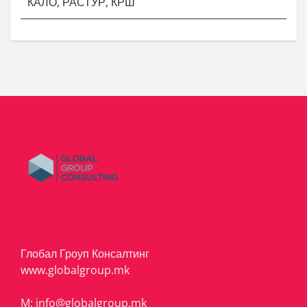
КАЛО, РАСТУР, КРШ
Глобал Гроуп Консалтинг
www.globalgroup.mk
M:
info@globalgroup.mk