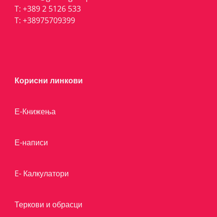
T:
+389 2 5126 533
T:
+38975709399
Корисни линкови
Е-Книжења
Е-написи
E- Калкулатори
Теркови и обрасци