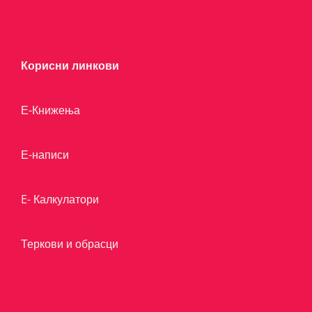
Корисни линкови
Е-Книжења
Е-написи
E- Калкулатори
Теркови и обрасци