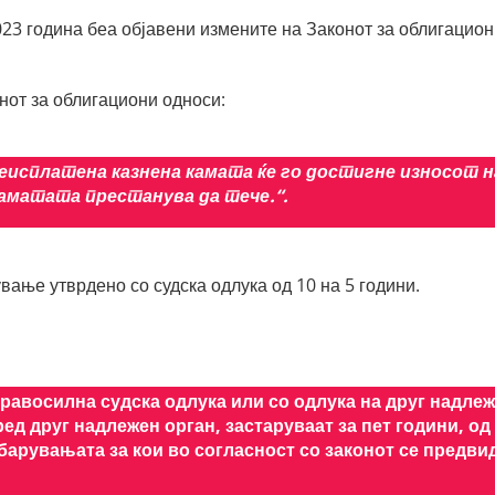
023 година беа објавени измените на Законот за облигацио
нот за облигациони односи:
 неисплатена казнена камата ќе го достигне износот н
аматата престанува да тече.“.
вање утврдено со судска одлука од 10 на 5 години.
правосилна судска одлука или со одлука на друг надле
ред друг надлежен орган,
застаруваат за пет години
, од
барувањата за кои во согласност со законот се предви