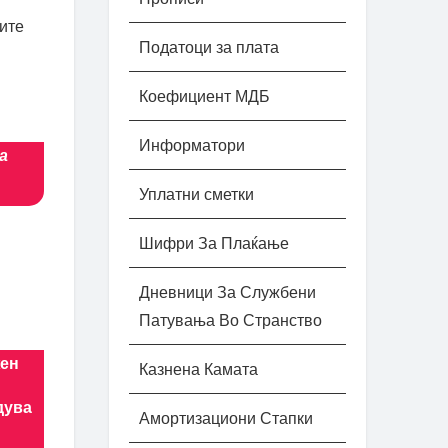
ните
Податоци за плата
Коефициент МДБ
Информатори
а
Уплатни сметки
Шифри За Плаќање
Дневници За Службени
Патувања Во Странство
жен
Казнена Камата
дува
Амортизациони Стапки