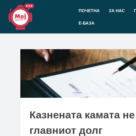
Прескокнете
до
ПОЧЕТНА
ЗА НАС
содржината
Е-БАЗА
Казнената камата не
главниот долг