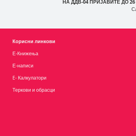
НА ДДВ-04 ПРИЈАВИТЕ ДО 26
С
Корисни линкови
Е-Книжења
Е-написи
E- Калкулатори
Теркови и обрасци