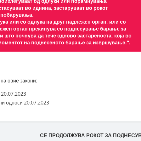
роизлегуваат од одлуки или порамнувања
остасуваат во иднина, застаруваат во рокот
 побарувања.
ука или со одлука на друг надлежен орган, или со
ежен орган прекинува со поднесување барање за
што почнува да тече одново застареноста, која во
 моментот на поднесеното барање за извршување.“.
на овие закони:
 20.07.2023
ни односи 20.07.2023
СЕ ПРОДОЛЖУВА РОКОТ ЗА ПОДНЕСУ