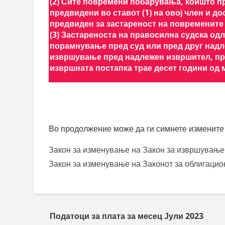
(2) Сите повремени побарувања, коишто п
предвидени во ставот (1) на овој член и д
предвиден за застареност на повремените
(3) Застареноста на правосилна судска одл
порамнување пред суд или пред друг надл
извршување пред надлежен извршител, при 
извршната постапка трае десет години од
Во продолжение може да ги симнете измените 
Закон за изменување на Закон за извршување
Закон за изменување на Законот за облигацио
Пост навигација
Податоци за плата за месец Јули 2023