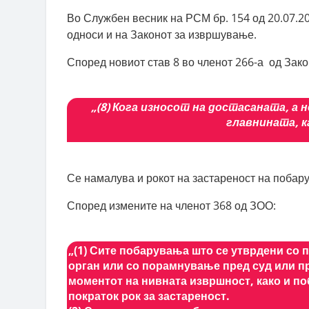
Во Службен весник на РСМ бр. 154 од 20.07.2
односи и на Законот за извршување.
Според новиот став 8 во членот 266-а од Зако
„(8) Кога износот на достасаната, а
главнината, к
Се намалува и рокот на застареност на побару
Според измените на членот 368 од ЗОО:
„(1) Сите побарувања што се утврдени со 
орган или со порамнување пред суд или п
моментот на нивната извршност, како и по
пократок рок за застареност.