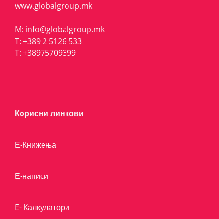
www.globalgroup.mk
M:
info@globalgroup.mk
T:
+389 2 5126 533
T:
+38975709399
Корисни линкови
Е-Книжења
Е-написи
E- Калкулатори