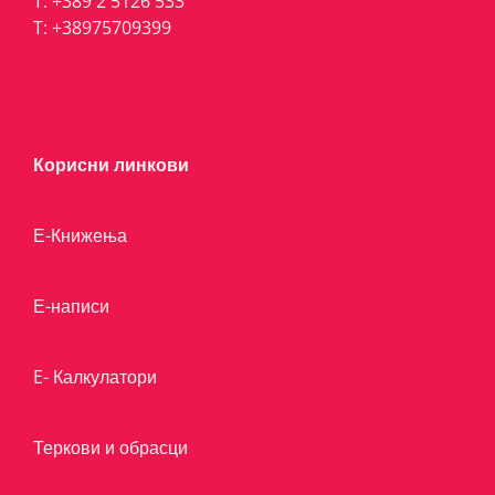
T:
+389 2 5126 533
T:
+38975709399
Корисни линкови
Е-Книжења
Е-написи
E- Калкулатори
Теркови и обрасци