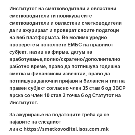
Институтот на сметководители и овластени
сметководители ги повикува сите
сметководители и овластени сметководители
да ги ажурираат и проверат своите податоци
на веб платформата. Ве молиме уредно
проверете и пополнете ЕМБС на правниот
субјект, назив на фирма, датум на
вработување,полно/скратено/дополнително
работно време, право да потпишува годишна
сметка и финансиски извештаи, право да
потпишува даночни пријави и биланси и тип на
правен субјект согласно член 35 став 6 од ЗВСР
врска со член 10 став 2 точка 6 од Статутот на
Институтот.
За ажурирање на податоците треба да се
најавите на следниот
линк:
https://smetkovoditel.isos.com.mk