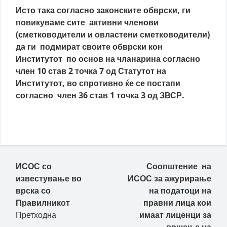
Исто така согласно законските обврски, ги
повикуваме сите активни членови
(сметководители и овластени сметководители)
да ги подмират своите обврски кон
Институтот по основ на чланарина согласно
член 10 став 2 точка 7 од Статутот на
Институтот, во спротивно ќе се постапи
согласно член 36 став 1 точка 3 од ЗВСР.
Пост навигација
ИСОС со
Соопштение на
известување во
ИСОС за ажурирање
врска со
на податоци на
Правилникот
правни лица кои
Претходна
имаат лиценци за