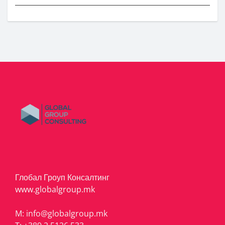
Глобал Гроуп Консалтинг
www.globalgroup.mk
M:
info@globalgroup.mk