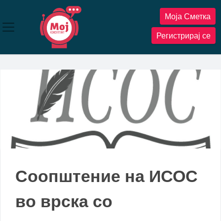
Прескокнете
Моја Сметка
до
содржината
Регистрирај се
Соопштение на ИСОС
во врска со