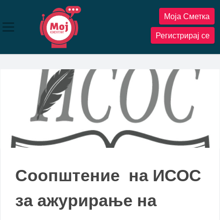
Прескокнете
Моја Сметка
до
содржината
Регистрирај се
Соопштение на ИСОС
за ажурирање на