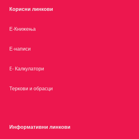
Корисни линкови
Е-Книжења
Е-написи
E- Калкулатори
Теркови и обрасци
Информативни линкови