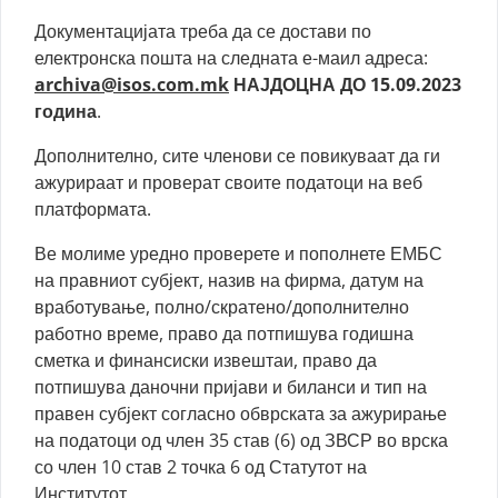
Документацијата треба да се достави по
електронска пошта на следната е-маил адреса:
archiva@isos.com.mk
НАЈДОЦНА ДО 15.09.2023
година
.
Дополнително, сите членови се повикуваат да ги
ажурираат и проверат своите податоци на веб
платформата.
Ве молиме уредно проверете и пополнете ЕМБС
на правниот субјект, назив на фирма, датум на
вработување, полно/скратено/дополнително
работно време, право да потпишува годишна
сметка и финансиски извештаи, право да
потпишува даночни пријави и биланси и тип на
правен субјект согласно обврската за ажурирање
на податоци од член 35 став (6) од ЗВСР во врска
со член 10 став 2 точка 6 од Статутот на
Институтот.