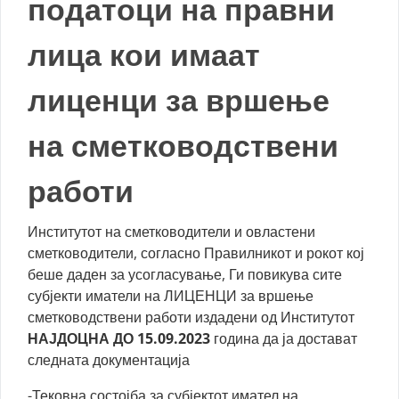
податоци на правни
лица кои имаат
лиценци за вршење
на сметководствени
работи
Институтот на сметководители и овластени
сметководители, согласно Правилникот и рокот кој
беше даден за усогласување, Ги повикува сите
субјекти иматели на ЛИЦЕНЦИ за вршење
сметководствени работи издадени од Институтот
НАЈДОЦНА ДО 15.09.2023
година да ја достават
следната документација
-Тековна состојба за субјектот имател на