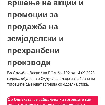
вршење на акции и
промоции за
продажба на
земјоделски и
прехранбени
производи
Во Службен Весник на РСМ бр. 192 од 14.09.2023
година, објавена е Одлука на влада за забрана на
трговците да вршат трговија со одделна стока.
Со Одлуката, се забранува на трговците кои
вршат трговија на мало на земјоделски и