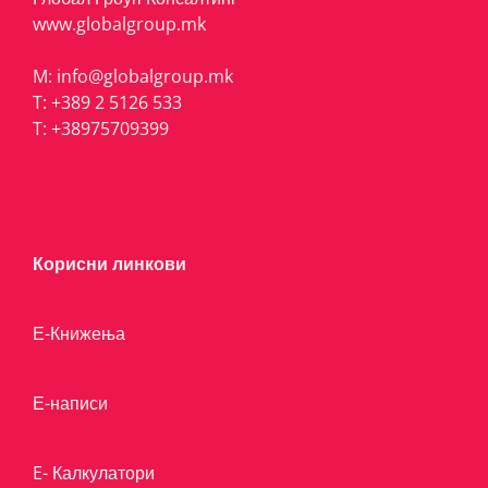
www.globalgroup.mk
M:
info@globalgroup.mk
T:
+389 2 5126 533
T:
+38975709399
Корисни линкови
Е-Книжења
Е-написи
E- Калкулатори