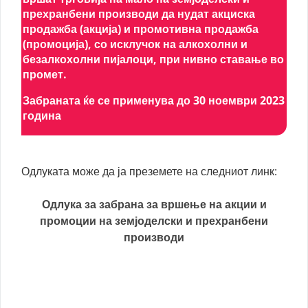
прехранбени производи да нудат акциска
продажба (акција) и промотивна продажба
(промоција), со исклучок на алкохолни и
безалкохолни пијалоци, при нивно ставање во
промет.
Забраната ќе се применува до 30 ноември 2023
година
Одлуката може да ја преземете на следниот линк:
Одлука за забрана за вршење на акции и
промоции на земјоделски и прехранбени
производи