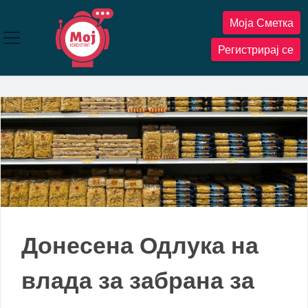
Прескокнете
Моја Сметка
до
содржината
Регистрирај се
Донесена Одлука на
влада за забрана за