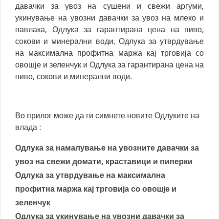
давачки за увоз на сушени и свежи аргуми,
укинување на увозни давачки за увоз на млеко и
павлака, Одлука за гарантирана цена на пиво,
сокови и минерални води, Одлука за утврдување
на максимална профитна маржа кај трговија со
овошје и зеленчук и Одлука за гарантирана цена на
пиво, сокови и минерални води.
Во прилог може да ги симнете новите Одлуките на
влада :
Одлука за намалување на увозните давачки за
увоз на свежи домати, краставици и пиперки
Одлука за утврдување на максимална
профитна маржа кај трговија со овошје и
зеленчук
Одлука за укинување на увозни давачки за