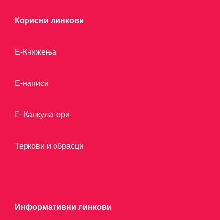
Корисни линкови
Е-Книжења
Е-написи
E- Калкулатори
Теркови и обрасци
Информативни линкови