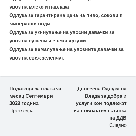
увоз на млеко и павлака
Одлука за гарантирана цена на пиво, сокови и
минерални води
Одлука за укинување на увозни давачки за
увоз на сушени и свежи аргуми
Одлука за намалување на увозните давачки за
увоз на свеж зеленчук
Пост навигација
Податоци за плата за
Донесена Одлука на
месец Септември
Влада за добра и
2023 година
услуги кои подлежат
Претходна
на повластена стапка
на ДДВ
Следно