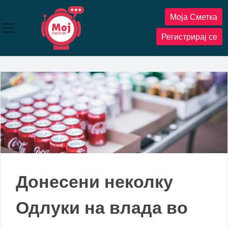
Прескокнете
Моја Сметка
до
содржината
Регистрирај се
Донесени неколку
Одлуки на влада во