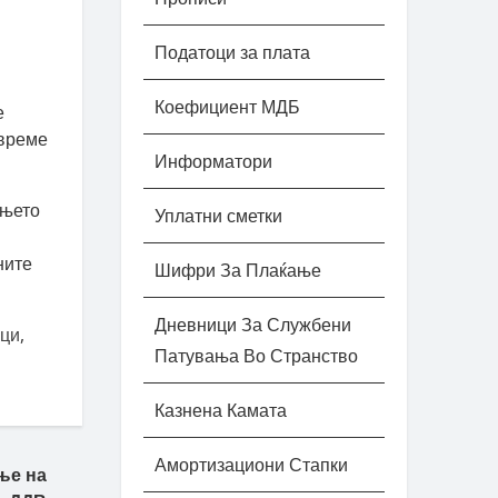
Податоци за плата
Коефициент МДБ
е
 време
Информатори
ењето
Уплатни сметки
ните
Шифри За Плаќање
Дневници За Службени
оци
,
Патувања Во Странство
Казнена Камата
Амортизациони Стапки
ње на