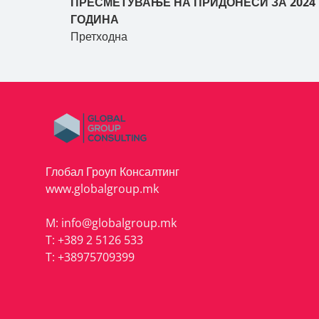
ПРЕСМЕТУВАЊЕ НА ПРИДОНЕСИ ЗА 2024
ГОДИНА
Претходна
Глобал Гроуп Консалтинг
www.globalgroup.mk
M:
info@globalgroup.mk
T:
+389 2 5126 533
T:
+38975709399