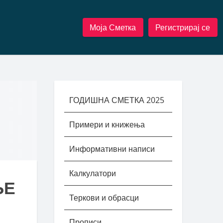
Моја Сметка
Регистрирај се
ГОДИШНА СМЕТКА 2025
Примери и книжења
Информативни написи
Калкулатори
ЊЕ
Теркови и обрасци
Прописи