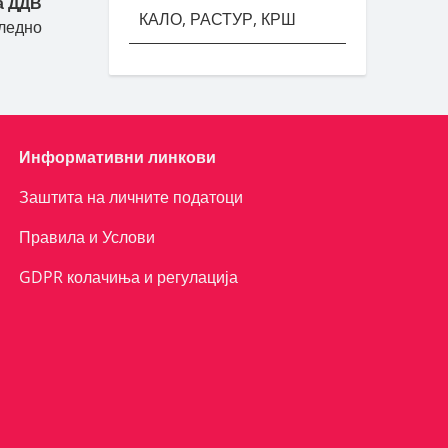
а ДДВ
КАЛО, РАСТУР, КРШ
ледно
Информативни линкови
Заштита на личните податоци
Правила и Услови
GDPR колачиња и регулација