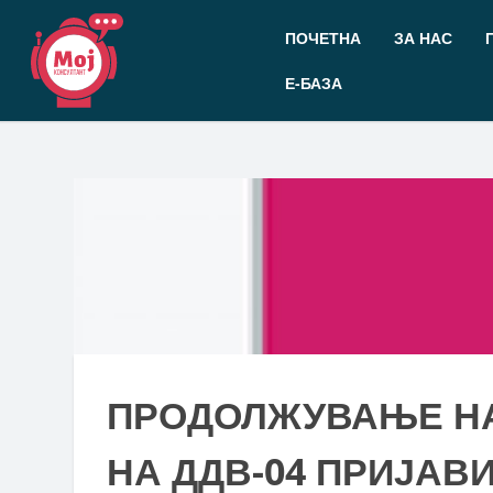
Прескокнете
до
ПОЧЕТНА
ЗА НАС
содржината
Е-БАЗА
ПРОДОЛЖУВАЊЕ НА
НА ДДВ-04 ПРИЈАВ