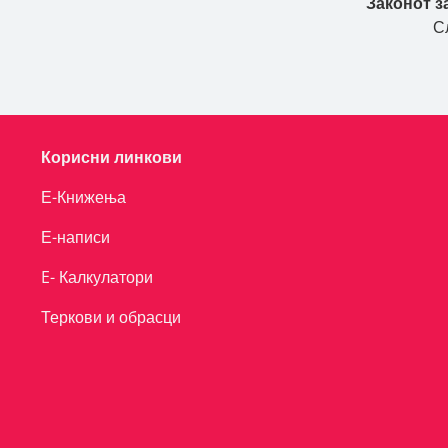
Законот з
С
Корисни линкови
Е-Книжења
Е-написи
E- Калкулатори
Теркови и обрасци