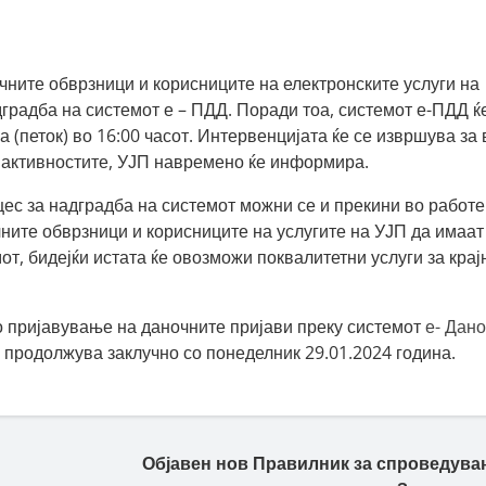
чните обврзници и корисниците на електронските услуги на
дградба на системот е – ПДД. Поради тоа, системот е-ПДД ќ
а (петок) во 16:00 часот. Интервенцијата ќе се извршува за
а активностите, УЈП навремено ќе информира.
цес за надградба на системот можни се и прекини во работ
чните обврзници и корисниците на услугите на УЈП да имаат
т, бидејќи истата ќе овозможи поквалитетни услуги за крај
 пријавување на даночните пријави преку системот
е- Дан
 продолжува заклучно со понеделник 29.01.2024 година.
Објавен нов Правилник за спроведува