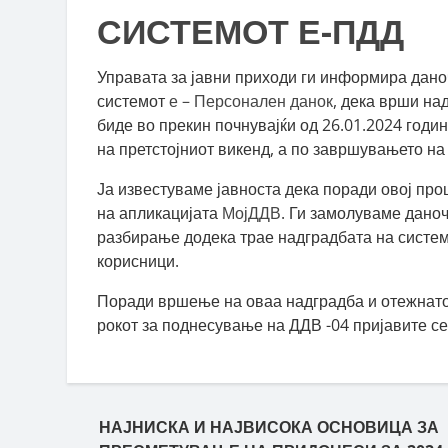
СИСТЕМОТ Е-ПДД
Управата за јавни приходи ги информира дано
системот
е – Персонален данок
, дека врши на
биде во прекин почнувајќи од 26.01.2024 годин
на претстојниот викенд, а по завршувањето н
Ја известуваме јавноста дека поради овој про
на апликацијата
МојДДВ
. Ги замолуваме дано
разбирање додека трае надградбата на системо
корисници.
Поради вршење на оваа надградба и отежнато
рокот за поднесување на ДДВ -04 пријавите се
Пост навигација
НАЈНИСКА И НАЈВИСОКА ОСНОВИЦА ЗА